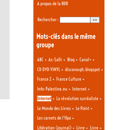
A propos de la RDR
Rechercher :
Mots-clés dans le même
groupe
•
•
•
•
ABC
As-Safïr
Blog
Canal+
•
•
CD DVD VINYL
discorough.blogspot
•
•
France 2
France Culture
•
•
Info-Palestine.eu
Internet
•
•
Internet
La révolution surréaliste
•
•
Le Monde des Livres
Le Point
•
Les carnets de l’Ifpo
•
•
•
Libération (journal)
Livre
Livre