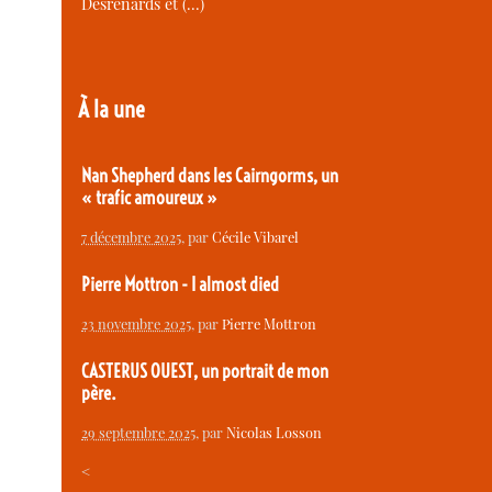
Desrenards et (…)
À la une
Nan Shepherd dans les Cairngorms, un
« trafic amoureux »
7 décembre 2025
, par
Cécile Vibarel
Pierre Mottron - I almost died
23 novembre 2025
, par
Pierre Mottron
CASTERUS OUEST, un portrait de mon
père.
29 septembre 2025
, par
Nicolas Losson
<