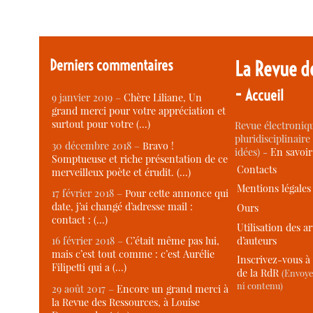
Derniers commentaires
La Revue d
-
Accueil
9 janvier 2019 –
Chère Liliane, Un
grand merci pour votre appréciation et
surtout pour votre (…)
Revue électroniqu
pluridisciplinaire 
30 décembre 2018 –
Bravo !
idées) -
En savoi
Somptueuse et riche présentation de ce
Contacts
merveilleux poète et érudit. (…)
Mentions légales
17 février 2018 –
Pour cette annonce qui
date, j’ai changé d’adresse mail :
Ours
contact : (…)
Utilisation des ar
d’auteurs
16 février 2018 –
C’était même pas lui,
mais c’est tout comme : c’est Aurélie
Inscrivez-vous à 
Filipetti qui a (…)
de la RdR
(Envoye
ni contenu)
29 août 2017 –
Encore un grand merci à
la Revue des Ressources, à Louise