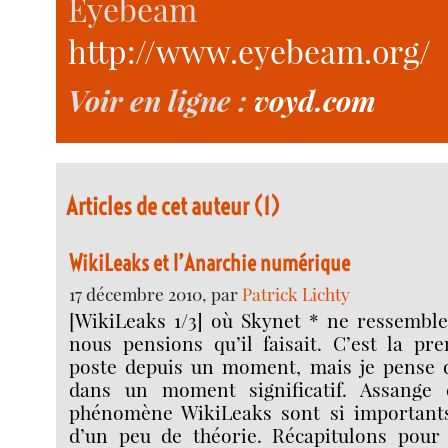
Eyebeam
http://www.eyebeam.org/
Voir en ligne :
voyd.com
Articles de cet auteur (1)
WikiLeaks et l’Anarchie numérique
17 décembre 2010, par
Patrick Lichty
[WikiLeaks 1/3] où Skynet * ne ressemble
nous pensions qu’il faisait. C’est la pr
poste depuis un moment, mais je pense
dans un moment significatif. Assange 
phénomène WikiLeaks sont si importants
d’un peu de théorie. Récapitulons pour