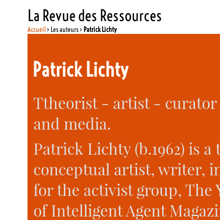
La Revue des Ressources
Accueil
> Les auteurs >
Patrick Lichty
Patrick Lichty
Ttheorist - artist - curato
and media.
Patrick Lichty (b.1962) is 
conceptual artist, writer,
for the activist group, The
of Intelligent Agent Magaz