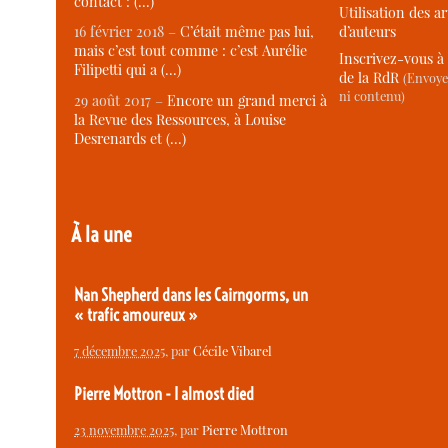
contact : (…)
Utilisation des ar
d’auteurs
16 février 2018 –
C’était même pas lui,
mais c’est tout comme : c’est Aurélie
Inscrivez-vous à 
Filipetti qui a (…)
de la RdR
(Envoye
ni contenu)
29 août 2017 –
Encore un grand merci à
la Revue des Ressources, à Louise
Desrenards et (…)
À la une
Nan Shepherd dans les Cairngorms, un
« trafic amoureux »
7 décembre 2025
, par
Cécile Vibarel
Pierre Mottron - I almost died
23 novembre 2025
, par
Pierre Mottron