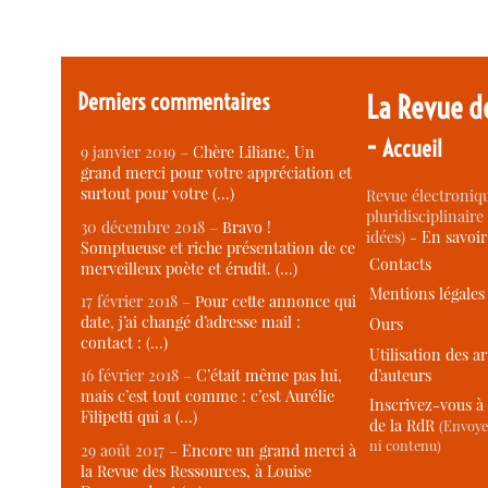
Derniers commentaires
La Revue d
-
Accueil
9 janvier 2019 –
Chère Liliane, Un
grand merci pour votre appréciation et
surtout pour votre (…)
Revue électroniqu
pluridisciplinaire 
30 décembre 2018 –
Bravo !
idées) -
En savoi
Somptueuse et riche présentation de ce
Contacts
merveilleux poète et érudit. (…)
Mentions légales
17 février 2018 –
Pour cette annonce qui
date, j’ai changé d’adresse mail :
Ours
contact : (…)
Utilisation des ar
d’auteurs
16 février 2018 –
C’était même pas lui,
mais c’est tout comme : c’est Aurélie
Inscrivez-vous à 
Filipetti qui a (…)
de la RdR
(Envoye
ni contenu)
29 août 2017 –
Encore un grand merci à
la Revue des Ressources, à Louise