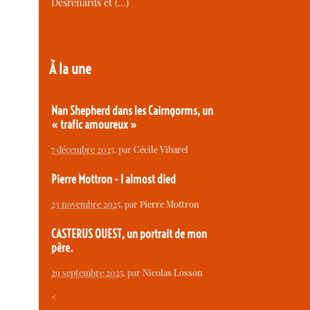
Desrenards et (…)
À la une
Nan Shepherd dans les Cairngorms, un
« trafic amoureux »
7 décembre 2025
, par
Cécile Vibarel
Pierre Mottron - I almost died
23 novembre 2025
, par
Pierre Mottron
CASTERUS OUEST, un portrait de mon
père.
29 septembre 2025
, par
Nicolas Losson
<