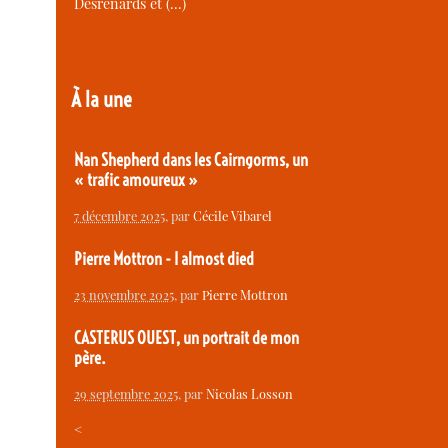
Desrenards et (…)
À la une
Nan Shepherd dans les Cairngorms, un
« trafic amoureux »
7 décembre 2025
, par
Cécile Vibarel
Pierre Mottron - I almost died
23 novembre 2025
, par
Pierre Mottron
CASTERUS OUEST, un portrait de mon
père.
29 septembre 2025
, par
Nicolas Losson
<