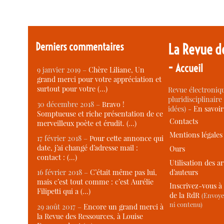
Derniers commentaires
La Revue d
-
Accueil
9 janvier 2019 –
Chère Liliane, Un
grand merci pour votre appréciation et
surtout pour votre (…)
Revue électroniqu
pluridisciplinaire 
30 décembre 2018 –
Bravo !
idées) -
En savoi
Somptueuse et riche présentation de ce
Contacts
merveilleux poète et érudit. (…)
Mentions légales
17 février 2018 –
Pour cette annonce qui
date, j’ai changé d’adresse mail :
Ours
contact : (…)
Utilisation des ar
d’auteurs
16 février 2018 –
C’était même pas lui,
mais c’est tout comme : c’est Aurélie
Inscrivez-vous à 
Filipetti qui a (…)
de la RdR
(Envoye
ni contenu)
29 août 2017 –
Encore un grand merci à
la Revue des Ressources, à Louise