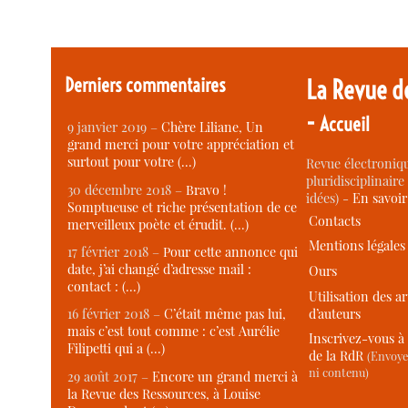
Derniers commentaires
La Revue d
-
Accueil
9 janvier 2019 –
Chère Liliane, Un
grand merci pour votre appréciation et
surtout pour votre (…)
Revue électroniqu
pluridisciplinaire 
30 décembre 2018 –
Bravo !
idées) -
En savoi
Somptueuse et riche présentation de ce
Contacts
merveilleux poète et érudit. (…)
Mentions légales
17 février 2018 –
Pour cette annonce qui
date, j’ai changé d’adresse mail :
Ours
contact : (…)
Utilisation des ar
d’auteurs
16 février 2018 –
C’était même pas lui,
mais c’est tout comme : c’est Aurélie
Inscrivez-vous à 
Filipetti qui a (…)
de la RdR
(Envoye
ni contenu)
29 août 2017 –
Encore un grand merci à
la Revue des Ressources, à Louise