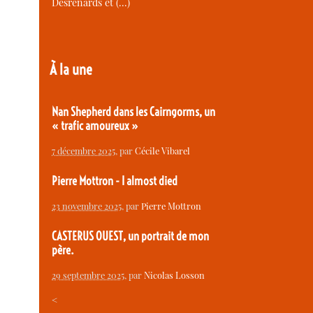
Desrenards et (…)
À la une
Nan Shepherd dans les Cairngorms, un
« trafic amoureux »
7 décembre 2025
, par
Cécile Vibarel
Pierre Mottron - I almost died
23 novembre 2025
, par
Pierre Mottron
CASTERUS OUEST, un portrait de mon
père.
29 septembre 2025
, par
Nicolas Losson
<