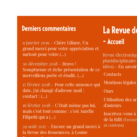
Derniers commentaires
La Revue d
-
Accueil
9 janvier 2019 –
Chère Liliane, Un
grand merci pour votre appréciation et
surtout pour votre (…)
Revue électroniqu
pluridisciplinaire 
30 décembre 2018 –
Bravo !
idées) -
En savoi
Somptueuse et riche présentation de ce
Contacts
merveilleux poète et érudit. (…)
Mentions légales
17 février 2018 –
Pour cette annonce qui
date, j’ai changé d’adresse mail :
Ours
contact : (…)
Utilisation des ar
d’auteurs
16 février 2018 –
C’était même pas lui,
mais c’est tout comme : c’est Aurélie
Inscrivez-vous à 
Filipetti qui a (…)
de la RdR
(Envoye
ni contenu)
29 août 2017 –
Encore un grand merci à
la Revue des Ressources, à Louise