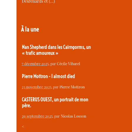
Desrenards et (…)
À la une
Nan Shepherd dans les Cairngorms, un
« trafic amoureux »
7 décembre 2025
, par
Cécile Vibarel
Pierre Mottron - I almost died
23 novembre 2025
, par
Pierre Mottron
CASTERUS OUEST, un portrait de mon
père.
29 septembre 2025
, par
Nicolas Losson
<