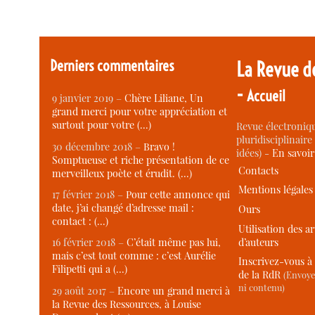
Derniers commentaires
La Revue d
-
Accueil
9 janvier 2019 –
Chère Liliane, Un
grand merci pour votre appréciation et
surtout pour votre (…)
Revue électroniqu
pluridisciplinaire 
30 décembre 2018 –
Bravo !
idées) -
En savoi
Somptueuse et riche présentation de ce
Contacts
merveilleux poète et érudit. (…)
Mentions légales
17 février 2018 –
Pour cette annonce qui
date, j’ai changé d’adresse mail :
Ours
contact : (…)
Utilisation des ar
d’auteurs
16 février 2018 –
C’était même pas lui,
mais c’est tout comme : c’est Aurélie
Inscrivez-vous à 
Filipetti qui a (…)
de la RdR
(Envoye
ni contenu)
29 août 2017 –
Encore un grand merci à
la Revue des Ressources, à Louise