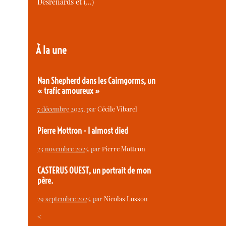
Desrenards et (…)
À la une
Nan Shepherd dans les Cairngorms, un
« trafic amoureux »
7 décembre 2025
, par
Cécile Vibarel
Pierre Mottron - I almost died
23 novembre 2025
, par
Pierre Mottron
CASTERUS OUEST, un portrait de mon
père.
29 septembre 2025
, par
Nicolas Losson
<