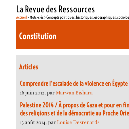
La Revue des Ressources
Accueil
> Mots-clés > Concepts politiques, historiques, géographiques, sociolo
Constitution
Articles
Comprendre l’escalade de la violence en Égypte
16 juin 2012, par
Marwan Bishara
Palestine 2014 / À propos de Gaza et pour en fin
des religions et de la démocratie au Proche Ori
15 août 2014, par
Louise Desrenards