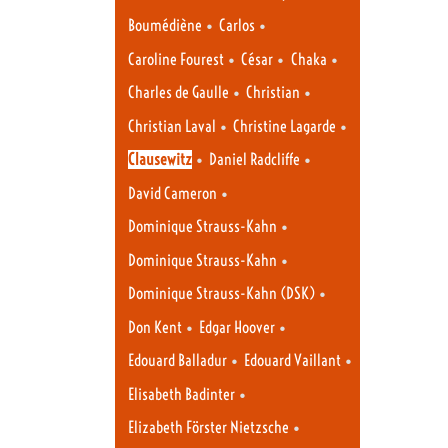
•
•
Boumédiène
Carlos
•
•
•
Caroline Fourest
César
Chaka
•
•
Charles de Gaulle
Christian
•
•
Christian Laval
Christine Lagarde
•
•
Clausewitz
Daniel Radcliffe
•
David Cameron
•
Dominique Strauss-Kahn
•
Dominique Strauss-Kahn
•
Dominique Strauss-Kahn (DSK)
•
•
Don Kent
Edgar Hoover
•
•
Edouard Balladur
Edouard Vaillant
•
Elisabeth Badinter
•
Elizabeth Förster Nietzsche