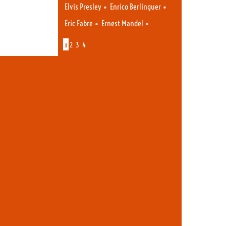
•
•
Elvis Presley
Enrico Berlinguer
•
•
Eric Fabre
Ernest Mandel
1
2
3
4