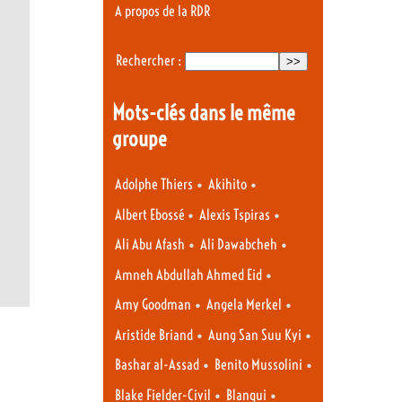
A propos de la RDR
Rechercher :
Mots-clés dans le même
groupe
•
•
Adolphe Thiers
Akihito
•
•
Albert Ebossé
Alexis Tspiras
•
•
Ali Abu Afash
Ali Dawabcheh
•
Amneh Abdullah Ahmed Eid
•
•
Amy Goodman
Angela Merkel
•
•
Aristide Briand
Aung San Suu Kyi
•
•
Bashar al-Assad
Benito Mussolini
•
•
Blake Fielder-Civil
Blanqui