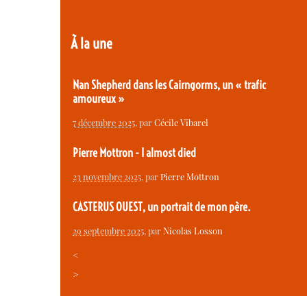
À la une
Nan Shepherd dans les Cairngorms, un « trafic
amoureux »
7 décembre 2025
, par
Cécile Vibarel
Pierre Mottron - I almost died
23 novembre 2025
, par
Pierre Mottron
CASTERUS OUEST, un portrait de mon père.
29 septembre 2025
, par
Nicolas Losson
<
>