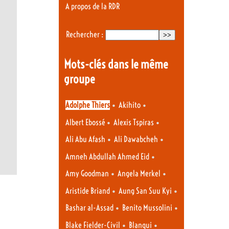
A propos de la RDR
Rechercher :
Mots-clés dans le même
groupe
•
•
Adolphe Thiers
Akihito
•
•
Albert Ebossé
Alexis Tspiras
•
•
Ali Abu Afash
Ali Dawabcheh
•
Amneh Abdullah Ahmed Eid
•
•
Amy Goodman
Angela Merkel
•
•
Aristide Briand
Aung San Suu Kyi
•
•
Bashar al-Assad
Benito Mussolini
•
•
Blake Fielder-Civil
Blanqui