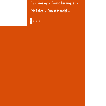
•
•
Elvis Presley
Enrico Berlinguer
•
•
Eric Fabre
Ernest Mandel
1
2
3
4