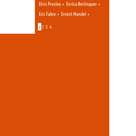
•
•
Elvis Presley
Enrico Berlinguer
•
•
Eric Fabre
Ernest Mandel
1
2
3
4