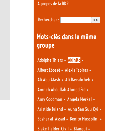
A propos de la RDR
Rechercher :
Mots-clés dans le même
groupe
•
•
Adolphe Thiers
Akihito
•
•
Albert Ebossé
Alexis Tspiras
•
•
Ali Abu Afash
Ali Dawabcheh
•
Amneh Abdullah Ahmed Eid
•
•
Amy Goodman
Angela Merkel
•
•
Aristide Briand
Aung San Suu Kyi
•
•
Bashar al-Assad
Benito Mussolini
•
•
Blake Fielder-Civil
Blanqui