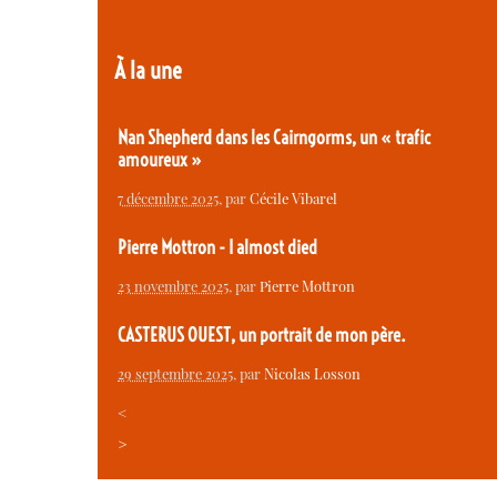
À la une
Nan Shepherd dans les Cairngorms, un « trafic
amoureux »
7 décembre 2025
, par
Cécile Vibarel
Pierre Mottron - I almost died
23 novembre 2025
, par
Pierre Mottron
CASTERUS OUEST, un portrait de mon père.
29 septembre 2025
, par
Nicolas Losson
<
>