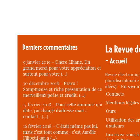
Derniers commentaires
La Revue d
-
Accueil
9 janvier 2019 –
Chère Liliane, Un
grand merci pour votre appréciation et
surtout pour votre (…)
Revue électroniqu
pluridisciplinaire 
30 décembre 2018 –
Bravo !
idées) -
En savoi
Somptueuse et riche présentation de ce
Contacts
merveilleux poète et érudit. (…)
Mentions légales
17 février 2018 –
Pour cette annonce qui
date, j’ai changé d’adresse mail :
Ours
contact : (…)
Utilisation des ar
d’auteurs
16 février 2018 –
C’était même pas lui,
mais c’est tout comme : c’est Aurélie
Inscrivez-vous à 
Filipetti qui a (…)