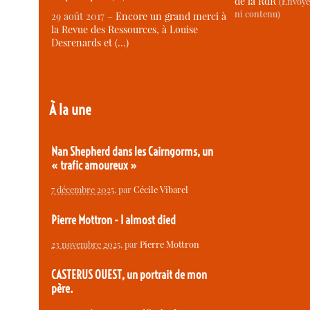
de la RdR
(Envoye
ni contenu)
29 août 2017 –
Encore un grand merci à
la Revue des Ressources, à Louise
Desrenards et (…)
À la une
Nan Shepherd dans les Cairngorms, un
« trafic amoureux »
7 décembre 2025
, par
Cécile Vibarel
Pierre Mottron - I almost died
23 novembre 2025
, par
Pierre Mottron
CASTERUS OUEST, un portrait de mon
père.