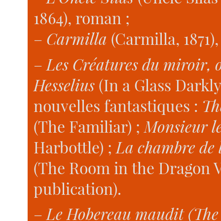
1864), roman ;
–
Carmilla
(Carmilla, 1871),
–
Les Créatures du miroir, 
Hesselius
(In a Glass Darkly,
nouvelles fantastiques :
Th
(The Familiar) ;
Monsieur l
Harbottle) ;
La chambre de 
(The Room in the Dragon V
publication).
–
Le Hobereau maudit (The