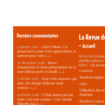
Derniers commentaires
La Revue d
-
Accueil
9 janvier 2019 –
Chère Liliane, Un
grand merci pour votre appréciation et
surtout pour votre (…)
Revue électroniqu
pluridisciplinaire 
30 décembre 2018 –
Bravo !
idées) -
En savoi
Somptueuse et riche présentation de ce
Contacts
merveilleux poète et érudit. (…)
Mentions légales
17 février 2018 –
Pour cette annonce qui
date, j’ai changé d’adresse mail :
Ours
contact : (…)
Utilisation des ar
d’auteurs
16 février 2018 –
C’était même pas lui,
mais c’est tout comme : c’est Aurélie
Inscrivez-vous à 
Filipetti qui a (…)