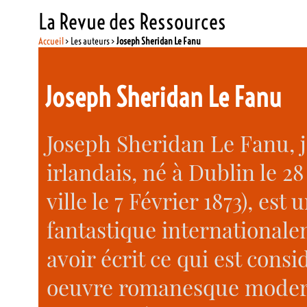
La Revue des Ressources
Accueil
> Les auteurs >
Joseph Sheridan Le Fanu
Joseph Sheridan Le Fanu
Joseph Sheridan Le Fanu, j
irlandais, né à Dublin le 28
ville le 7 Février 1873), est
fantastique internationa
avoir écrit ce qui est con
oeuvre romanesque modern