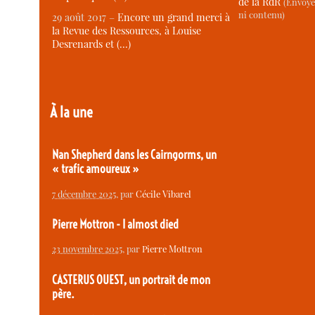
de la RdR
(Envoye
ni contenu)
29 août 2017 –
Encore un grand merci à
la Revue des Ressources, à Louise
Desrenards et (…)
À la une
Nan Shepherd dans les Cairngorms, un
« trafic amoureux »
7 décembre 2025
, par
Cécile Vibarel
Pierre Mottron - I almost died
23 novembre 2025
, par
Pierre Mottron
CASTERUS OUEST, un portrait de mon
père.