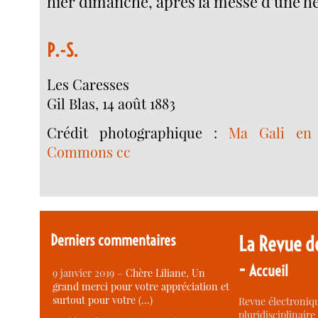
hier dimanche, après la messe d’une h
P.-S.
Les Caresses
Gil Blas, 14 août 1883
Crédit photographique :
Ma Gali
en 
Commons cc
Derniers commentaires
La Revue d
-
Accueil
9 janvier 2019 –
Chère Liliane, Un
grand merci pour votre appréciation et
surtout pour votre (…)
Revue électroniqu
pluridisciplinaire 