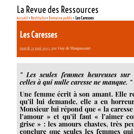
La Revue des Ressources
Accueil
>
Restitutio
>
Domaine public
>
Les Caresses
Les Caresses
mardi 21 mai 2013
, par
Guy de Maupassant
" Les seules femmes heureuses sur c
celles à qui nulle caresse ne manque. "
Une femme écrit à son amant. Elle re
qu’il lui demande, elle a en horreu
Monsieur lui répond que « la caresse 
l’amour » et qu’il faut « l’aimer c
grise » : les amours chastes, très pe
conclure que seules les femmes qui