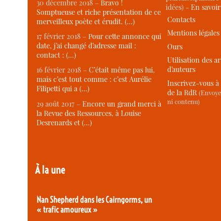
30 décembre 2018 –
Bravo !
idées) -
En savoi
Somptueuse et riche présentation de ce
Contacts
merveilleux poète et érudit. (…)
Mentions légales
17 février 2018 –
Pour cette annonce qui
date, j’ai changé d’adresse mail :
Ours
contact : (…)
Utilisation des ar
d’auteurs
16 février 2018 –
C’était même pas lui,
mais c’est tout comme : c’est Aurélie
Inscrivez-vous à 
Filipetti qui a (…)
de la RdR
(Envoye
ni contenu)
29 août 2017 –
Encore un grand merci à
la Revue des Ressources, à Louise
Desrenards et (…)
À la une
Nan Shepherd dans les Cairngorms, un
« trafic amoureux »