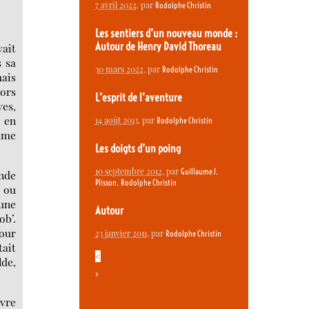
7 avril 2022
, par
Rodolphe Christin
Les sentiers d’un nouveau monde :
Autour de Henry David Thoreau
ait
s sa
30 mars 2022
, par
Rodolphe Christin
mais
lors
L’esprit de l’aventure
ves,
s en
14 août 2013
, par
Rodolphe Christin
mme
Les doigts d’un poing
10 septembre 2012
, par
Guillaume J.
onde
,
Plisson
Rodolphe Christin
, ou
’une
Autour
ob’.
pour
23 janvier 2011
, par
Rodolphe Christin
tait
<
lde,
>
ivre