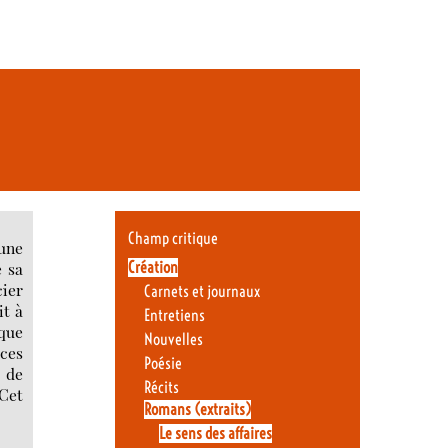
Champ critique
 une
Création
e sa
cier
Carnets et journaux
it à
Entretiens
lque
Nouvelles
 ces
Poésie
e de
Récits
 Cet
Romans (extraits)
Le sens des affaires