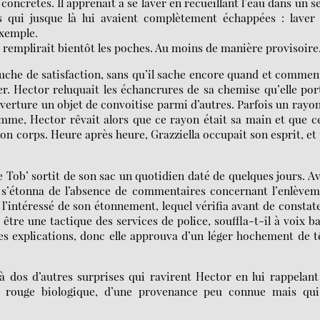
oncrètes. Il apprenait à se laver en recueillant l’eau dans un s
es qui jusque là lui avaient complètement échappées : laver
exemple.
i remplirait bientôt les poches. Au moins de manière provisoire
auche de satisfaction, sans qu’il sache encore quand et comment
er. Hector reluquait les échancrures de sa chemise qu’elle por
verture un objet de convoitise parmi d’autres. Parfois un rayo
femme, Hector rêvait alors que ce rayon était sa main et que c
n corps. Heure après heure, Grazziella occupait son esprit, et
 Tob’ sortit de son sac un quotidien daté de quelques jours. A
t s’étonna de l’absence de commentaires concernant l’enlève
l’intéressé de son étonnement, lequel vérifia avant de constat
 être une tactique des services de police, souffla-t-il à voix b
tres explications, donc elle approuva d’un léger hochement de t
à dos d’autres surprises qui ravirent Hector en lui rappelant
vin rouge biologique, d’une provenance peu connue mais qui