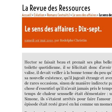
La Revue des Ressources
Accueil
>
Création
>
Romans (extraits)
>
Le sens des affaires
>
Le sens de
Le sens des affaires : Dix-sept.
samedi 1er mai 2010
, par
Rodolphe Christin
Hector se faisait beau et prenait ses plus bell
toilette quotidienne, il se félicitait donc d’avo
valise, il devait veiller à la bonne tenue du peu q
sa nouvelle existence, qu’il jugeait étrange et av
de rares occasions, sinon de manière indirecte pa
chose d’essentiel qu’il n’avait jamais pris le tem
temps de chaleur sensuelle était élémentaire : 
Simone, ils s’étaient arrêtés pour faire l’amo
épisode était resté gravé en lui comme un moment 