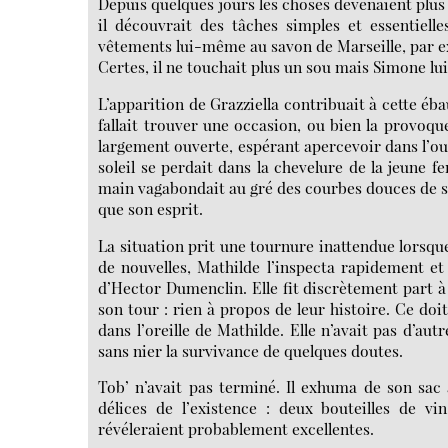
Depuis quelques jours les choses devenaient plus c
il découvrait des tâches simples et essentiell
vêtements lui-même au savon de Marseille, par 
Certes, il ne touchait plus un sou mais Simone lu
L’apparition de Grazziella contribuait à cette éb
fallait trouver une occasion, ou bien la provoqu
largement ouverte, espérant apercevoir dans l’ou
soleil se perdait dans la chevelure de la jeune 
main vagabondait au gré des courbes douces de so
que son esprit.
La situation prit une tournure inattendue lorsque
de nouvelles, Mathilde l’inspecta rapidement e
d’Hector Dumenclin. Elle fit discrètement part à 
son tour : rien à propos de leur histoire. Ce doit
dans l’oreille de Mathilde. Elle n’avait pas d’au
sans nier la survivance de quelques doutes.
Tob’ n’avait pas terminé. Il exhuma de son sac 
délices de l’existence : deux bouteilles de 
révéleraient probablement excellentes.