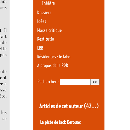
eau,
Théâtre
 ses
Dossiers
.
Idées
. Il
Masse critique
tait
Restitutio
n de
ERR
ette
 pas
Résidences : le labo
A propos de la RDR
vide
ment
Rechercher :
er à
asse
ête,
Articles de cet auteur
(42…)
 les
 se
La piste de Jack Kerouac