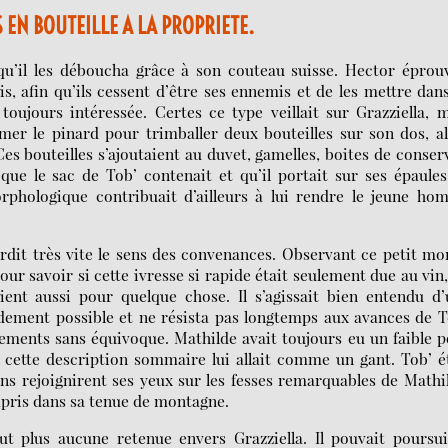
S EN BOUTEILLE A LA PROPRIETE.
u’il les déboucha grâce à son couteau suisse. Hector éprouv
s, afin qu’ils cessent d’être ses ennemis et de les mettre dan
oujours intéressée. Certes ce type veillait sur Grazziella, 
imer le pinard pour trimballer deux bouteilles sur son dos, a
 Ces bouteilles s’ajoutaient au duvet, gamelles, boites de conser
ue le sac de Tob’ contenait et qu’il portait sur ses épaule
hologique contribuait d’ailleurs à lui rendre le jeune ho
rdit très vite le sens des convenances. Observant ce petit m
our savoir si cette ivresse si rapide était seulement due au vin
aient aussi pour quelque chose. Il s’agissait bien entendu d
pidement possible et ne résista pas longtemps aux avances de T
ements sans équivoque. Mathilde avait toujours eu un faible 
 cette description sommaire lui allait comme un gant. Tob’ é
ns rejoignirent ses yeux sur les fesses remarquables de Mathi
mpris dans sa tenue de montagne.
ut plus aucune retenue envers Grazziella. Il pouvait poursu