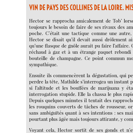
VIN DE PAYS DES COLLINES DE LA LOIRE. MI
Hector se rapprocha amicalement de Tob’ lorsq
toujours le besoin de faire de ses rivaux des ami
poche. C’était une tactique comme une autre, t
Hector se disait qu’il devait aussi drôlement a
qu’une flasque de gnôle aurait pu faire l’affaire.
réchaud à gaz et à un étrange paquet rebondi q
bouteille de champagne. Ce point commun morp
sympathique.
Ensuite ils commencèrent la dégustation, qui pe
perdre la tête, Mathilde s’interrogea un instant p
si l’altitude et les bouffées de marijuana y ét
interrogation stupide. Elle la chassa le plus ra
Depuis quelques minutes il tentait des rapproch
les rouquins couverts de tâches de rousseur, or
sans ambiguïtés quant à ses intentions : ses mai
pourtant plus âgée mais toujours attirante, y co
Voyant cela, Hector sortit de ses gonds et n’e