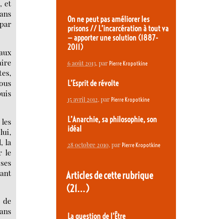
, et
dans
On ne peut pas améliorer les
par
prisons // L’incarcération à tout va
— apporter une solution (1887-
2011)
 aux
ire
6 août 2013
, par
Pierre Kropotkine
tes,
nous
L’Esprit de révolte
puis
15 avril 2012
, par
Pierre Kropotkine
L’Anarchie, sa philosophie, son
 les
idéal
ui,
, la
28 octobre 2010
, par
Pierre Kropotkine
r le
 ses
dant
Articles de cette rubrique
(21…)
 de
dans
La question de l’Être