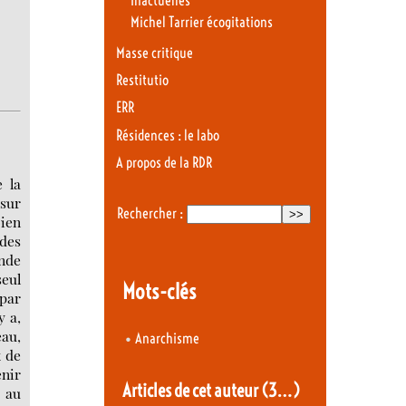
Inactuelles
Michel Tarrier écogitations
Masse critique
Restitutio
ERR
Résidences : le labo
A propos de la RDR
 la
 sur
Rechercher :
bien
des
ande
seul
Mots-clés
 par
y a,
eau,
•
Anarchisme
x de
enir
Articles de cet auteur
(3…)
e au