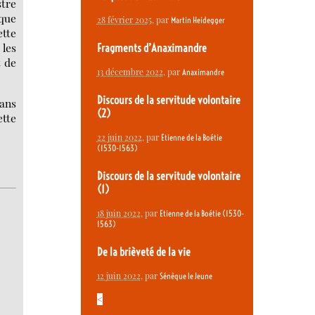
stre
 que
28 février 2025
, par
Martin Heidegger
tte
 les
Fragments d’Anaximandre
t de
13 décembre 2022
, par
Anaximandre
Discours de la servitude volontaire
ans
(2)
ette
22 juin 2022
, par
Etienne de la Boétie
(1530-1563)
Discours de la servitude volontaire
(1)
18 juin 2022
, par
Etienne de la Boétie (1530-
1563)
De la brièveté de la vie
12 juin 2022
, par
Sénèque le Jeune
<