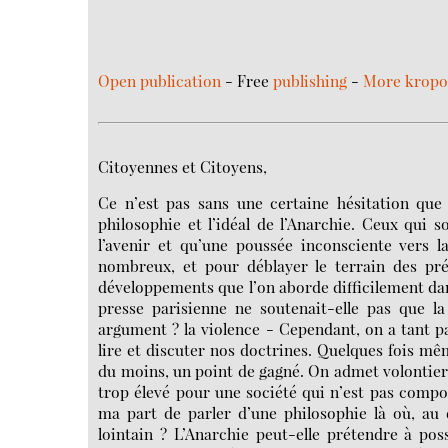
Open publication
- Free
publishing
-
More kropo
Citoyennes et Citoyens,
Ce n’est pas sans une certaine hésitation que
philosophie et l’idéal de l’Anarchie. Ceux qui 
l’avenir et qu’une poussée inconsciente vers la
nombreux, et pour déblayer le terrain des pré
développements que l’on aborde difficilement dan
presse parisienne ne soutenait-elle pas que la 
argument ? la violence - Cependant, on a tant p
lire et discuter nos doctrines. Quelques fois mêm
du moins, un point de gagné. On admet volontiers
trop élevé pour une société qui n’est pas compo
ma part de parler d’une philosophie là où, au d
lointain ? L’Anarchie peut-elle prétendre à po