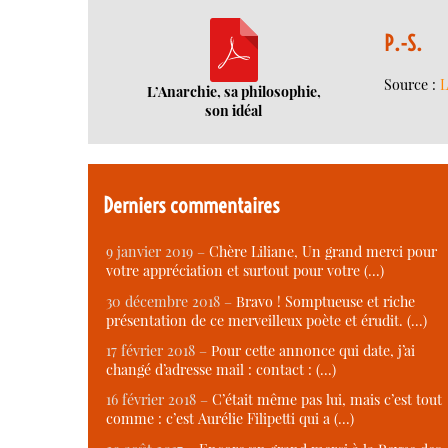
P.-S.
Source :
L
L’Anarchie, sa philosophie,
son idéal
Derniers commentaires
9 janvier 2019 –
Chère Liliane, Un grand merci pour
votre appréciation et surtout pour votre (…)
30 décembre 2018 –
Bravo ! Somptueuse et riche
présentation de ce merveilleux poète et érudit. (…)
17 février 2018 –
Pour cette annonce qui date, j’ai
changé d’adresse mail : contact : (…)
16 février 2018 –
C’était même pas lui, mais c’est tout
comme : c’est Aurélie Filipetti qui a (…)