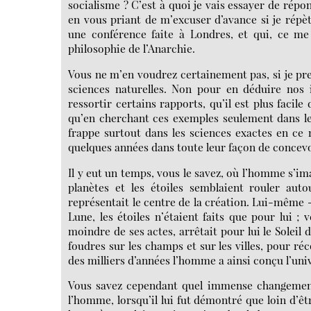
socialisme ? C’est à quoi je vais essayer de répon
en vous priant de m’excuser d’avance si je rép
une conférence faite à Londres, et qui, ce me
philosophie de l’Anarchie.
Vous ne m’en voudrez certainement pas, si je p
sciences naturelles. Non pour en déduire nos 
ressortir certains rapports, qu’il est plus facil
qu’en cherchant ces exemples seulement dans le
frappe surtout dans les sciences exactes en ce 
quelques années dans toute leur façon de concevoir
Il y eut un temps, vous le savez, où l’homme s’imag
planètes et les étoiles semblaient rouler aut
représentait le centre de la création. Lui-même - ê
Lune, les étoiles n’étaient faits que pour lui ; v
moindre de ses actes, arrêtait pour lui le Soleil
foudres sur les champs et sur les villes, pour ré
des milliers d’années l’homme a ainsi conçu l’uni
Vous savez cependant quel immense changement 
l’homme, lorsqu’il lui fut démontré que loin d’êtr