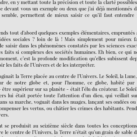
dre, en y mettant toute la précision et toute la clarté possibles
ète devant vous un exemple ou deux que j’ai déjà mentionnés 
 semble, permettent de mieux saisir ce qu’il faut entendre 
rends tout d’abord quelques exemples élémentaires, empruntés
idées sociales ? loin de là ! Mais simplement pour mieux fa
e de saisir dans les phénomènes constatés par les sciences exac
s faits si complexes des sociétés humaines. Eh bien, ce qui 
moment, c’est la profonde modification qu’elles subissent de
 les faits de l’Univers et de les interpréter.
inait la Terre placée au centre de l’Univers. Le Soleil, la Lune,
our de notre globe et, pour l’homme, ce globe, habité par l
tre supérieur sur sa planète - était l’élu du créateur. Le Soleil
ers lui était portée toute l’attention d’un dieu, qui veillait su
 dans sa marche, voguait dans les nuages, lançant ses ondées ou
compenser les vertus, ou châtier les crimes des habitants. Pen
vers.
se produisit au seizième siècle dans toutes les conceptions
e le centre de l’Univers, la Terre n’était qu’un grain de sable 