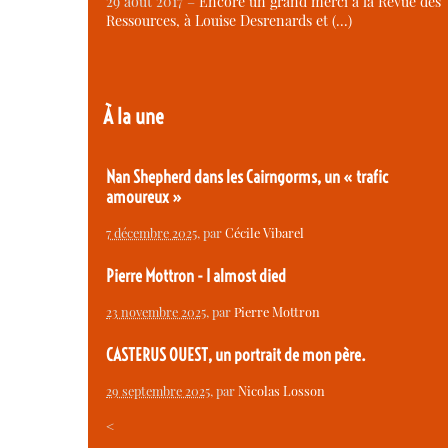
29 août 2017 –
Encore un grand merci à la Revue des
Ressources, à Louise Desrenards et (…)
À la une
Nan Shepherd dans les Cairngorms, un « trafic
amoureux »
7 décembre 2025
, par
Cécile Vibarel
Pierre Mottron - I almost died
23 novembre 2025
, par
Pierre Mottron
CASTERUS OUEST, un portrait de mon père.
29 septembre 2025
, par
Nicolas Losson
<