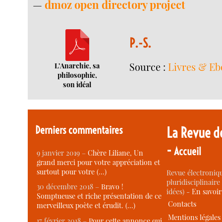
—
dmoz open directory project
P.-S.
Source :
Livres & Eb
L’Anarchie, sa
philosophie,
son idéal
Derniers commentaires
La Revue d
-
Accueil
9 janvier 2019 –
Chère Liliane, Un
grand merci pour votre appréciation et
surtout pour votre (…)
Revue électroniqu
pluridisciplinaire 
30 décembre 2018 –
Bravo !
idées) -
En savoi
Somptueuse et riche présentation de ce
Contacts
merveilleux poète et érudit. (…)
Mentions légales
17 février 2018 –
Pour cette annonce qui