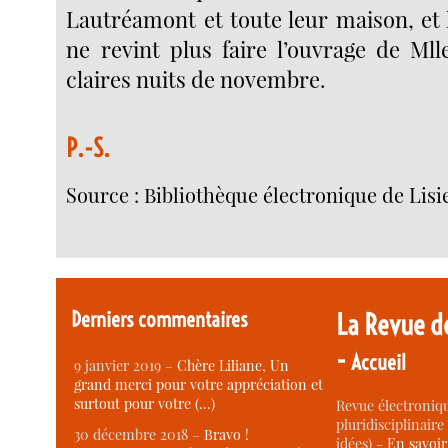
Lautréamont et toute leur maison, et
ne revint plus faire l’ouvrage de Mll
claires nuits de novembre.
P.-S.
Source : Bibliothèque électronique de Lisi
Derniers commentaires
La Revue d
-
Accueil
9 janvier 2019 –
Chère Liliane, Un
grand merci pour votre appréciation et
surtout pour votre (…)
Revue électroniqu
pluridisciplinaire 
30 décembre 2018 –
Bravo !
idées) -
En savoi