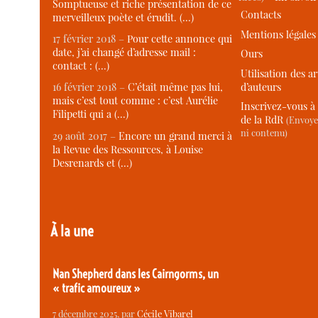
Somptueuse et riche présentation de ce
Contacts
merveilleux poète et érudit. (…)
Mentions légales
17 février 2018 –
Pour cette annonce qui
date, j’ai changé d’adresse mail :
Ours
contact : (…)
Utilisation des ar
d’auteurs
16 février 2018 –
C’était même pas lui,
mais c’est tout comme : c’est Aurélie
Inscrivez-vous à 
Filipetti qui a (…)
de la RdR
(Envoye
ni contenu)
29 août 2017 –
Encore un grand merci à
la Revue des Ressources, à Louise
Desrenards et (…)
À la une
Nan Shepherd dans les Cairngorms, un
« trafic amoureux »
7 décembre 2025
, par
Cécile Vibarel