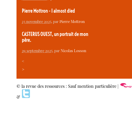
Pierre Mottron - I almost died
23 novembre 2025
, par
Pierre Mottron
CASTERUS OUEST, un portrait de mon
père.
29 septembre 2025
, par
Nicolas Losson
<
>
© la revue des ressources : Sauf mention particulière |
&