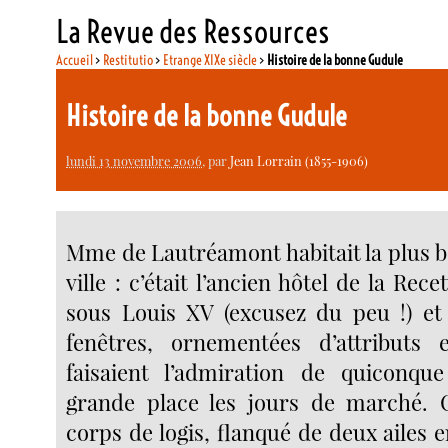
La Revue des Ressources
Accueil
>
Restitutio
>
Etrange XIXe siècle
>
Histoire de la bonne Gudule
Histoire de la bonne Gudule
lundi 13 novembre 2006
, par
Jean Lorrain (1855-1906)
Mme de Lautréamont habitait la plus b
ville : c’était l’ancien hôtel de la Rece
sous Louis XV (excusez du peu !) et
fenêtres, ornementées d’attributs e
faisaient l’admiration de quiconque
grande place les jours de marché. C
corps de logis, flanqué de deux ailes 