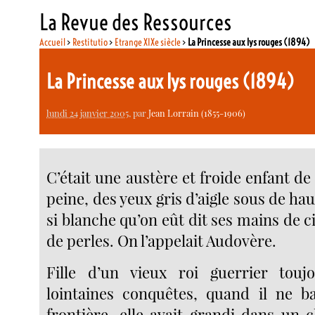
La Revue des Ressources
Accueil
>
Restitutio
>
Etrange XIXe siècle
>
La Princesse aux lys rouges (1894)
La Princesse aux lys rouges (1894)
lundi 24 janvier 2005
, par
Jean Lorrain (1855-1906)
C’était une austère et froide enfant de 
peine, des yeux gris d’aigle sous de hau
si blanche qu’on eût dit ses mains de c
de perles. On l’appelait Audovère.
Fille d’un vieux roi guerrier tou
lointaines conquêtes, quand il ne bat
frontière, elle avait grandi dans un c