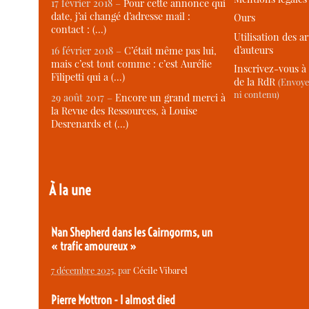
17 février 2018 –
Pour cette annonce qui
date, j’ai changé d’adresse mail :
Ours
contact : (…)
Utilisation des ar
d’auteurs
16 février 2018 –
C’était même pas lui,
mais c’est tout comme : c’est Aurélie
Inscrivez-vous à 
Filipetti qui a (…)
de la RdR
(Envoye
ni contenu)
29 août 2017 –
Encore un grand merci à
la Revue des Ressources, à Louise
Desrenards et (…)
À la une
Nan Shepherd dans les Cairngorms, un
« trafic amoureux »
7 décembre 2025
, par
Cécile Vibarel
Pierre Mottron - I almost died