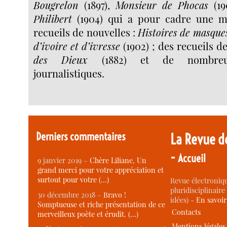
Bougrelon
(1897),
Monsieur de Phocas
(19
Philibert
(1904) qui a pour cadre une ma
recueils de nouvelles :
Histoires de masque
d’ivoire et d’ivresse
(1902) ; des recueils 
des Dieux
(1882) et de nombreus
journalistiques.
Derniers commentaires
La Revue d
-
Accueil
9 janvier 2019 –
Chère Liliane, Un
grand merci pour votre appréciation et
surtout pour votre (…)
Revue électroniqu
pluridisciplinaire 
30 décembre 2018 –
Bravo !
idées) -
En savoi
Somptueuse et riche présentation de ce
Contacts
merveilleux poète et érudit. (…)
Mentions légales