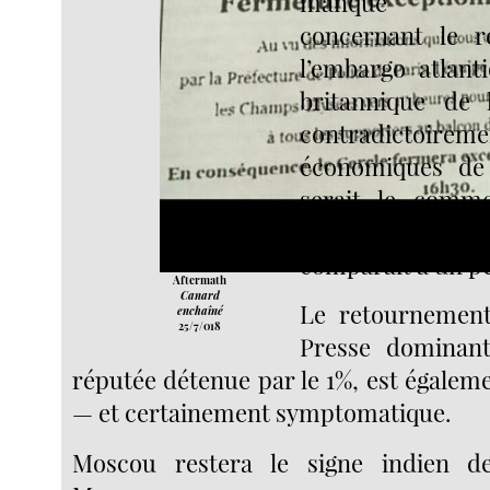
manque d’i
concernant le 
l’embargo atlanti
britannique de l’
contradictoireme
économiques de 
serait le comm
chute de celui q
comparait à un pe
Aftermath
Canard
Le retournemen
enchaîné
25/7/018
Presse dominan
réputée détenue par le 1%, est égalem
— et certainement symptomatique.
Moscou restera le signe indien d