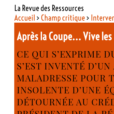
La Revue des Ressources
Accueil
>
Champ critique
>
Interve
Après la Coupe... Vive les
CE QUI S’EXPRIME D
S’EST INVENTÉ D’U
MALADRESSE POUR T
INSOLENTE D’UNE É
DÉTOURNÉE AU CRÉ
PRÉSIDENT DE LA R