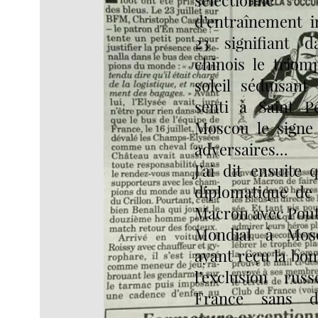
d’entraînement in
23 signifiant
chinois le triom
soleil séduisant 
senti à Saint P
Moscou le signe 
adversaires...
J’ai dit ensuite 
diplomatique de 
Macron avec Pout
Mondial à Mos
ayant reçu la bo
l’exclusion ru
France sans d