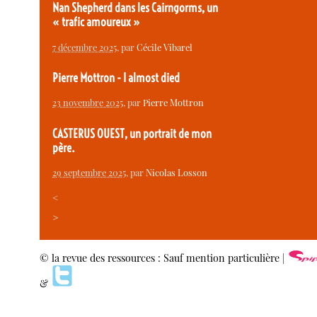
Nan Shepherd dans les Cairngorms, un
« trafic amoureux »
7 décembre 2025
, par
Cécile Vibarel
Pierre Mottron - I almost died
23 novembre 2025
, par
Pierre Mottron
CASTERUS OUEST, un portrait de mon
père.
29 septembre 2025
, par
Nicolas Losson
<
>
© la revue des ressources : Sauf mention particulière |
&