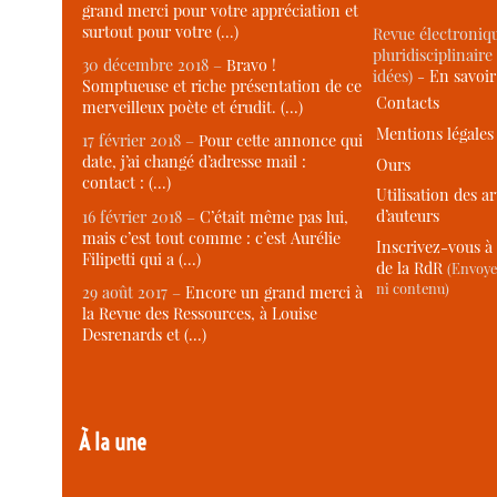
grand merci pour votre appréciation et
surtout pour votre (…)
Revue électroniqu
pluridisciplinaire 
30 décembre 2018 –
Bravo !
idées) -
En savoi
Somptueuse et riche présentation de ce
Contacts
merveilleux poète et érudit. (…)
Mentions légales
17 février 2018 –
Pour cette annonce qui
date, j’ai changé d’adresse mail :
Ours
contact : (…)
Utilisation des ar
d’auteurs
16 février 2018 –
C’était même pas lui,
mais c’est tout comme : c’est Aurélie
Inscrivez-vous à 
Filipetti qui a (…)
de la RdR
(Envoye
ni contenu)
29 août 2017 –
Encore un grand merci à
la Revue des Ressources, à Louise
Desrenards et (…)
À la une