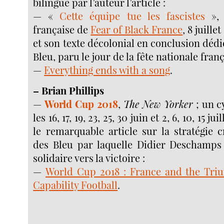
bilingue par l’auteur l’article :
— «
Cette équipe tue les fascistes
», 9
française de
Fear of Black France
, 8 juillet
et son texte décolonial en conclusion dédié
Bleu, paru le jour de la fête nationale franç
—
Everything ends with a song
.
–
Brian Phillips
—
World Cup 2018
,
The New Yorker
; un cy
les 16, 17, 19, 23, 25, 30 juin et 2, 6, 10, 15 j
le remarquable article sur la stratégie c
des Bleu par laquelle Didier Deschamp
solidaire vers la victoire :
—
World Cup 2018 : France and the Tri
Capability Football
.