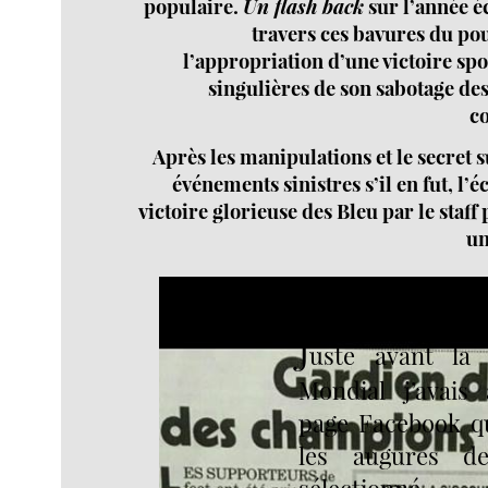
populaire.
Un flash back
sur l’année é
travers ces bavures du po
l’appropriation d’une victoire spo
singulières de son sabotage des 
co
Après les manipulations et le secret su
événements sinistres s’il en fut, l’
victoire glorieuse des Bleu par le staff 
un
J
uste avant la 
Mondial j’avai
page Facebook qu
les augures d
sélectionn