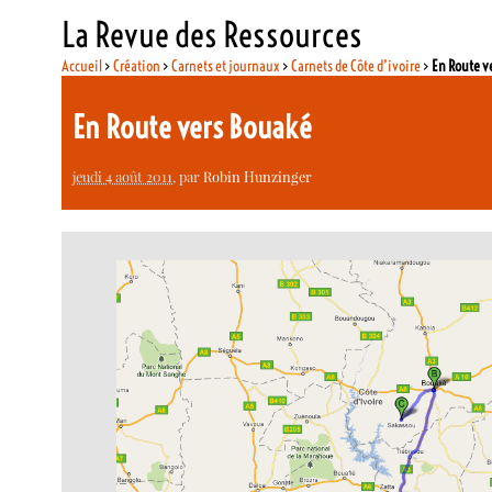
La Revue des Ressources
Accueil
>
Création
>
Carnets et journaux
>
Carnets de Côte d’ivoire
>
En Route v
En Route vers Bouaké
jeudi 4 août 2011
, par
Robin Hunzinger