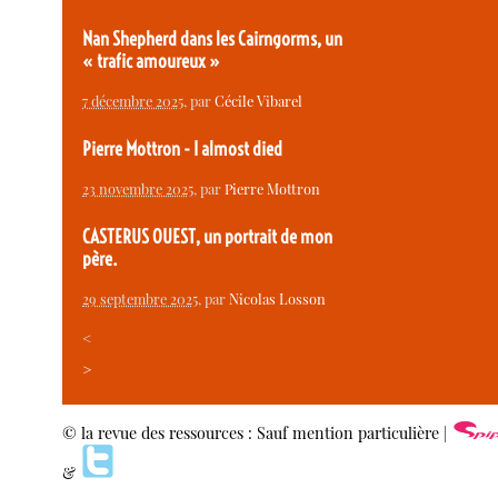
Nan Shepherd dans les Cairngorms, un
« trafic amoureux »
7 décembre 2025
, par
Cécile Vibarel
Pierre Mottron - I almost died
23 novembre 2025
, par
Pierre Mottron
CASTERUS OUEST, un portrait de mon
père.
29 septembre 2025
, par
Nicolas Losson
<
>
© la revue des ressources : Sauf mention particulière |
&