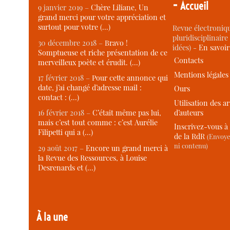
-
Accueil
9 janvier 2019 –
Chère Liliane, Un
grand merci pour votre appréciation et
surtout pour votre (…)
Revue électroniqu
pluridisciplinaire 
30 décembre 2018 –
Bravo !
idées) -
En savoi
Somptueuse et riche présentation de ce
Contacts
merveilleux poète et érudit. (…)
Mentions légales
17 février 2018 –
Pour cette annonce qui
date, j’ai changé d’adresse mail :
Ours
contact : (…)
Utilisation des ar
d’auteurs
16 février 2018 –
C’était même pas lui,
mais c’est tout comme : c’est Aurélie
Inscrivez-vous à 
Filipetti qui a (…)
de la RdR
(Envoye
ni contenu)
29 août 2017 –
Encore un grand merci à
la Revue des Ressources, à Louise
Desrenards et (…)
À la une