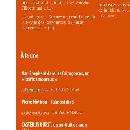
mais c’est tout comme : c’est Aurélie
Inscrivez-vous à 
Filipetti qui a (…)
de la RdR
(Envoye
ni contenu)
29 août 2017 –
Encore un grand merci à
la Revue des Ressources, à Louise
Desrenards et (…)
À la une
Nan Shepherd dans les Cairngorms, un
« trafic amoureux »
7 décembre 2025
, par
Cécile Vibarel
Pierre Mottron - I almost died
23 novembre 2025
, par
Pierre Mottron
CASTERUS OUEST, un portrait de mon