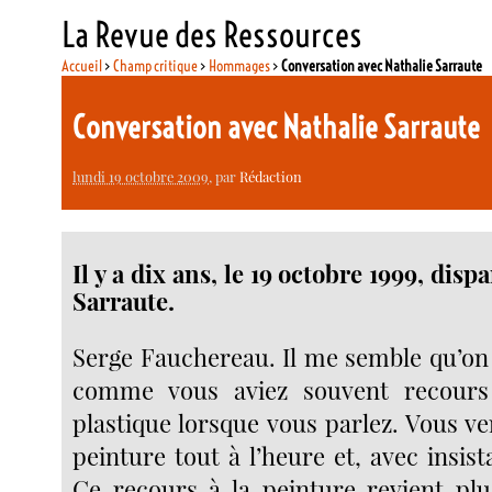
La Revue des Ressources
Accueil
>
Champ critique
>
Hommages
>
Conversation avec Nathalie Sarraute
Conversation avec Nathalie Sarraute
lundi 19 octobre 2009
, par
Rédaction
Il y a dix ans, le 19 octobre 1999, disp
Sarraute.
Serge Fauchereau. Il me semble qu’o
comme vous aviez souvent recours
plastique lorsque vous parlez. Vous v
peinture tout à l’heure et, avec insis
Ce recours à la peinture revient plu