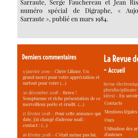
Sarraute, Serge Fauchereau et Jean Ri
numéro spécial de Digraphe, « Aujou
Sarraute », publié en mars 1984.
Derniers commentaires
La Revue d
-
Accueil
9 janvier 2019 –
Chère Liliane, Un
grand merci pour votre appréciation et
surtout pour votre (…)
Revue électroniqu
pluridisciplinaire 
30 décembre 2018 –
Bravo !
idées) -
En savoi
Somptueuse et riche présentation de ce
Contacts
merveilleux poète et érudit. (…)
Mentions légales
17 février 2018 –
Pour cette annonce qui
date, j’ai changé d’adresse mail :
Ours
contact : (…)
Utilisation des ar
d’auteurs
16 février 2018 –
C’était même pas lui,