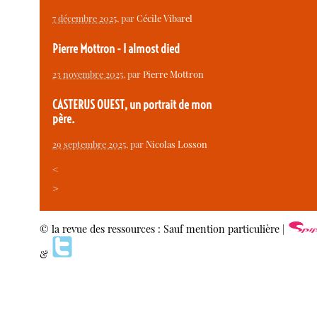
7 décembre 2025
, par
Cécile Vibarel
Pierre Mottron - I almost died
23 novembre 2025
, par
Pierre Mottron
CASTERUS OUEST, un portrait de mon
père.
29 septembre 2025
, par
Nicolas Losson
<
>
© la revue des ressources : Sauf mention particulière |
&