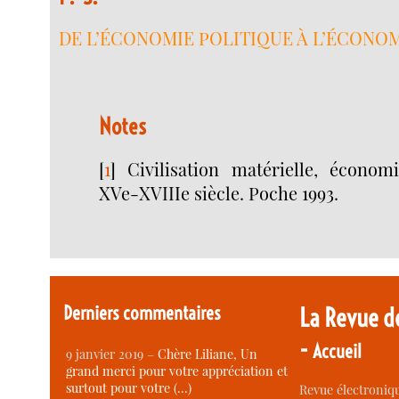
DE L’ÉCONOMIE POLITIQUE À L’ÉCONO
Notes
[
1
]
Civilisation matérielle, économ
XVe-XVIIIe siècle. Poche 1993.
Derniers commentaires
La Revue d
-
Accueil
9 janvier 2019 –
Chère Liliane, Un
grand merci pour votre appréciation et
surtout pour votre (…)
Revue électroniqu