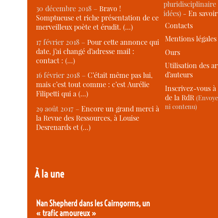
pluridisciplinaire 
30 décembre 2018 –
Bravo !
idées) -
En savoi
Somptueuse et riche présentation de ce
Contacts
merveilleux poète et érudit. (…)
Mentions légales
17 février 2018 –
Pour cette annonce qui
date, j’ai changé d’adresse mail :
Ours
contact : (…)
Utilisation des ar
d’auteurs
16 février 2018 –
C’était même pas lui,
mais c’est tout comme : c’est Aurélie
Inscrivez-vous à 
Filipetti qui a (…)
de la RdR
(Envoye
ni contenu)
29 août 2017 –
Encore un grand merci à
la Revue des Ressources, à Louise
Desrenards et (…)
À la une
Nan Shepherd dans les Cairngorms, un
« trafic amoureux »