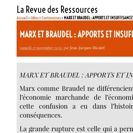
La Revue des Ressources
Accueil
>
Idées
>
Controverses
>
MARX ET BRAUDEL : APPORTS ET INSUFFISANCE
MARX ET BRAUDEL : APPORTS ET INSU
samedi 27 novembre 2021
, par
Jean-Jacques Micalef
MARX ET BRAUDEL : APPORTS ET I
Marx comme Braudel ne différencient
l’économie marchande de l’économie
cette confusion a eu dans l’histoi
conséquences.
La grande rupture est celle qui a per