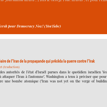
 Hersh pour Democracy Now! (YouTube)
re de l’Iran de la propagande qui précéda la guerre contre l’Irak
et (traduction)
es autorités de l’état d’Israël parues dans le quotidien israélien Ye
 attaquer l’Iran à l’automne", Washington a tenu à préciser que pour
ruire une bombe atomique ("Iran was not yet on the verge of buildin