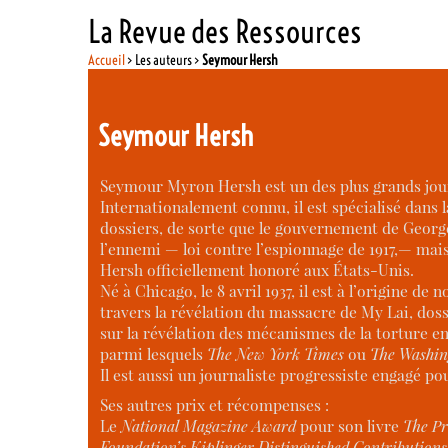
La Revue des Ressources
Accueil
> Les auteurs >
Seymour Hersh
Seymour Hersh
Seymour Myron Hersh est un des plus grands jour
Internationalement connu, il est spécialisé dans 
dossiers, de sorte que le gouvernement de George
l’ennemi — loi contre l’espionnage de 1917,— mais
Hersh officiellement honoré aux États-Unis.
Né à Chicago, le 8 avril 1937, il est à l’origine
travers la révélation du massacre de My Lai, dossi
sur la révélation des mécanismes de la torture en
parmi lesquels
The New York Times
ou
The Washin
Il est aussi un journaliste progressiste engagé pour
Ses autres prix et récompenses :
Le
National Magazine Award
pour son livre
The Pr
Foundation’s Kiplinger Distinguished Contribution