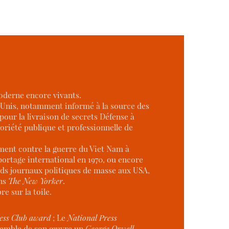
oderne encore vivants.
ts-Unis, notamment informé à la source des
our la livraison de secrets Défense à
toriété publique et professionnelle de
amment contre la guerre du Viet Nam à
eportage international en 1970, ou encore
ands journaux politiques de masse aux USA,
ans
The New Yorker
.
re sur la toile.
ess Club award
; Le
National Press
nsemble de son œuvre un
George Orwell