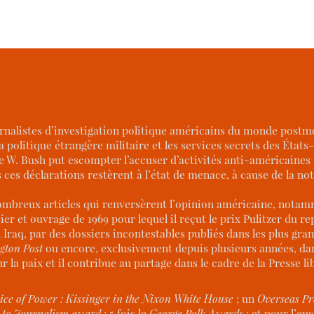
nalistes d’investigation politique américains du monde postm
la politique étrangère militaire et les services secrets des Éta
 W. Bush put escompter l’accuser d’activités anti-américaines p
 ces déclarations restèrent à l’état de menace, à cause de la no
 de nombreux articles qui renversèrent l’opinion américaine, not
er et ouvrage de 1969 pour lequel il reçut le prix Pulitzer du r
 Iraq, par des dossiers incontestables publiés dans les plus gr
gton Post
ou encore, exclusivement depuis plusieurs années, d
 la paix et il contribue au partage dans le cadre de la Presse lib
ice of Power : Kissinger in the Nixon White House
; un
Overseas Pr
s to Journalism award
; 5 fois le
George Polk Awards
; et pour l’e