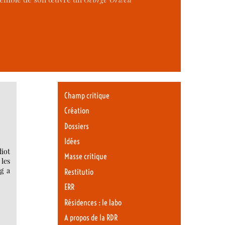
Champ critique
Création
Dossiers
Idées
diot
Masse critique
 les
g a
Restitutio
ERR
Résidences : le labo
A propos de la RDR