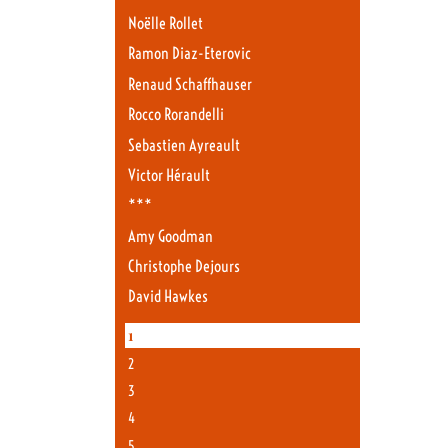
Noëlle Rollet
Ramon Diaz-Eterovic
Renaud Schaffhauser
Rocco Rorandelli
Sebastien Ayreault
Victor Hérault
***
Amy Goodman
Christophe Dejours
David Hawkes
1
2
3
4
5