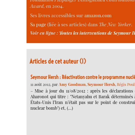
Award
, en 2004.
Ses livres accessibles sur
amazon.com
Sa page
(liée à ses articles) dans
The New Yorker
.
Voir en ligne :
Toutes les interventions de Seymour
Articles de cet auteur (1)
Seymour Hersh : Réactivation contre le programme nucléai
11 août 2012, par
Amy Goodman
,
Seymour Hersh
,
Régis Poul
– Mise à jour du 11/08/2012 : après les déclarations d
Aharonot qui titre : "Netanyahu et Barak déterminés à
États-Unis l’Iran n’était pas sur le point de const
nuclear bomb") et, (…)