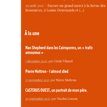
29 août 2017 –
Encore un grand merci à la Revue des
Ressources, à Louise Desrenards et (…)
À la une
Nan Shepherd dans les Cairngorms, un « trafic
amoureux »
7 décembre 2025
, par
Cécile Vibarel
Pierre Mottron - I almost died
23 novembre 2025
, par
Pierre Mottron
CASTERUS OUEST, un portrait de mon père.
29 septembre 2025
, par
Nicolas Losson