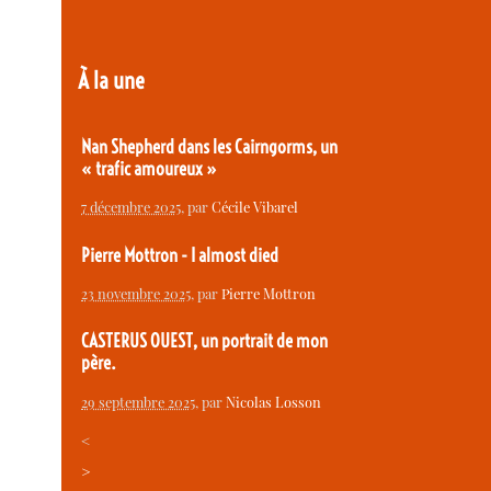
À la une
Nan Shepherd dans les Cairngorms, un
« trafic amoureux »
7 décembre 2025
, par
Cécile Vibarel
Pierre Mottron - I almost died
23 novembre 2025
, par
Pierre Mottron
CASTERUS OUEST, un portrait de mon
père.
29 septembre 2025
, par
Nicolas Losson
<
>