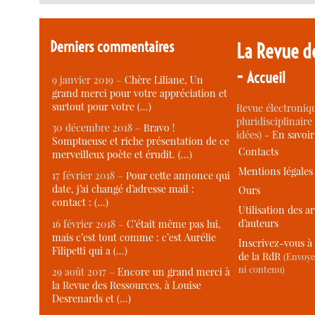
Derniers commentaires
La Revue d
-
Accueil
9 janvier 2019 –
Chère Liliane, Un
grand merci pour votre appréciation et
surtout pour votre (…)
Revue électroniqu
pluridisciplinaire 
30 décembre 2018 –
Bravo !
idées) -
En savoi
Somptueuse et riche présentation de ce
Contacts
merveilleux poète et érudit. (…)
Mentions légales
17 février 2018 –
Pour cette annonce qui
date, j’ai changé d’adresse mail :
Ours
contact : (…)
Utilisation des ar
d’auteurs
16 février 2018 –
C’était même pas lui,
mais c’est tout comme : c’est Aurélie
Inscrivez-vous à 
Filipetti qui a (…)
de la RdR
(Envoye
ni contenu)
29 août 2017 –
Encore un grand merci à
la Revue des Ressources, à Louise
Desrenards et (…)