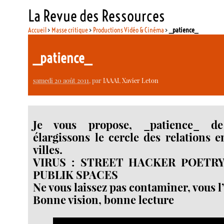
La Revue des Ressources
Accueil
>
Masse critique
>
Productions Vidéo & Cinéma
>
_patience_
_patience_
samedi 20 août 2011
, par
IAAAI
,
Xavier Leton
Je vous propose, _patience_ 
élargissons le cercle des relations e
villes.
VIRUS : STREET HACKER POETRY
PUBLIK SPACES
Ne vous laissez pas contaminer, vous l’
Bonne vision, bonne lecture
Video