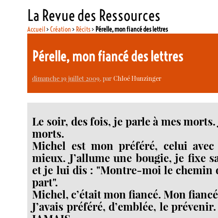
La Revue des Ressources
Accueil
>
Création
>
Récits
>
Pérelle, mon fiancé des lettres
Pérelle, mon fiancé des lettres
dimanche 19 juillet 2009
, par
Chloé Hunzinger
Le soir, des fois, je parle à mes morts. 
morts.
Michel est mon préféré, celui avec 
mieux. J’allume une bougie, je fixe s
et je lui dis : "Montre-moi le chemin
part".
Michel, c’était mon fiancé. Mon fiancé 
J’avais préféré, d’emblée, le prévenir