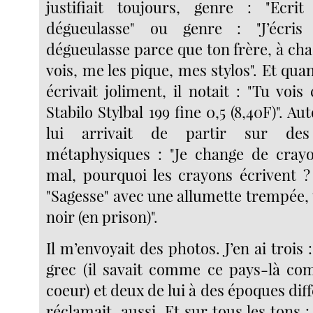
justifiait toujours, genre : "Ecri
dégueulasse" ou genre : "J’écris
dégueulasse parce que ton frère, à chaq
vois, me les pique, mes stylos". Et qua
écrivait joliment, il notait : "Tu vois 
Stabilo Stylbal 199 fine 0,5 (8,40F)". Aut
lui arrivait de partir sur des 
métaphysiques : "Je change de crayon
mal, pourquoi les crayons écrivent ? 
"Sagesse" avec une allumette trempée,
noir (en prison)".
Il m’envoyait des photos. J’en ai trois 
grec (il savait comme ce pays-là co
coeur) et deux de lui à des époques diff
réclamait, aussi. Et sur tous les tons :