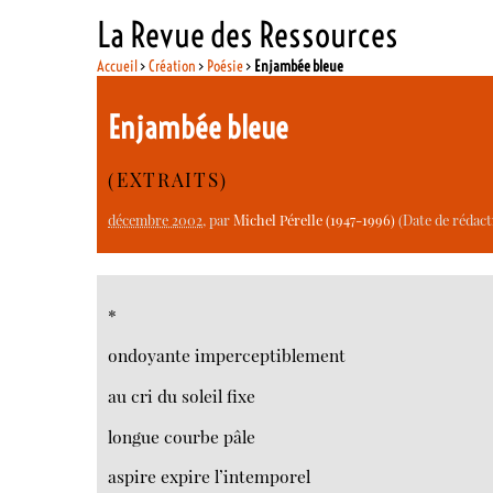
La Revue des Ressources
Accueil
>
Création
>
Poésie
>
Enjambée bleue
Enjambée bleue
(EXTRAITS)
décembre 2002
, par
Michel Pérelle (1947-1996)
(Date de rédact
*
ondoyante imperceptiblement
au cri du soleil fixe
longue courbe pâle
aspire expire l’intemporel