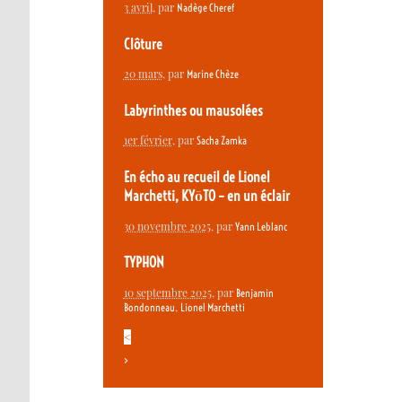
3 avril
, par
Nadège Cheref
Clôture
20 mars
, par
Marine Chèze
Labyrinthes ou mausolées
1er février
, par
Sacha Zamka
En écho au recueil de Lionel
Marchetti, KYōTO – en un éclair
30 novembre 2025
, par
Yann Leblanc
TYPHON
10 septembre 2025
, par
Benjamin
,
Bondonneau
Lionel Marchetti
<
>