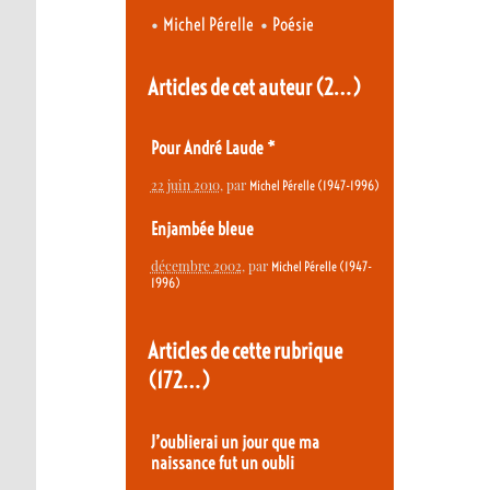
•
•
Michel Pérelle
Poésie
Articles de cet auteur
(2…)
Pour André Laude *
22 juin 2010
, par
Michel Pérelle (1947-1996)
Enjambée bleue
décembre 2002
, par
Michel Pérelle (1947-
1996)
Articles de cette rubrique
(172…)
J’oublierai un jour que ma
naissance fut un oubli