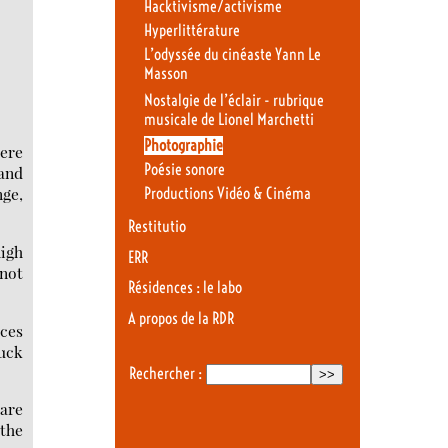
Hacktivisme/activisme
Hyperlittérature
L’odyssée du cinéaste Yann Le
Masson
Nostalgie de l’éclair - rubrique
musicale de Lionel Marchetti
Photographie
here
Poésie sonore
 and
nge,
Productions Vidéo & Cinéma
Restitutio
high
ERR
 not
Résidences : le labo
A propos de la RDR
ices
luck
Rechercher :
 are
 the