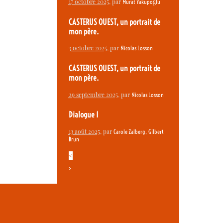
17 octobre 2025
, par
Murat Yakupoğlu
CASTERUS OUEST, un portrait de
mon père.
3 octobre 2025
, par
Nicolas Losson
CASTERUS OUEST, un portrait de
mon père.
29 septembre 2025
, par
Nicolas Losson
Dialogue 1
13 août 2025
, par
,
Carole Zalberg
Gilbert
Brun
<
>