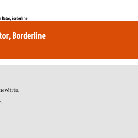
n Bator, Borderline
ator, Borderline
hevêtrés,
e,