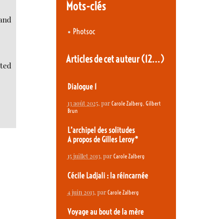
Mots-clés
and
•
Photsoc
Articles de cet auteur
(12…)
cted
Dialogue 1
13 août 2025
, par
,
Carole Zalberg
Gilbert
Brun
L’archipel des solitudes
A propos de Gilles Leroy*
15 juillet 2013
, par
Carole Zalberg
Cécile Ladjali : la réincarnée
4 juin 2013
, par
Carole Zalberg
Voyage au bout de la mère