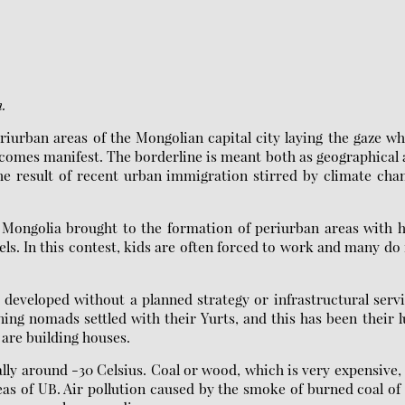
n.
riurban areas of the Mongolian capital city laying the gaze w
omes manifest. The borderline is meant both as geographical
the result of recent urban immigration stirred by climate cha
f Mongolia brought to the formation of periurban areas with 
ls. In this contest, kids are often forced to work and many do
e developed without a planned strategy or infrastructural serv
nning nomads settled with their Yurts, and this has been their 
are building houses.
ly around -30 Celsius. Coal or wood, which is very expensive,
eas of UB. Air pollution caused by the smoke of burned coal of