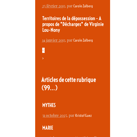
25 février 2013
, par
Carole Zalberg
Territoires de la dépossession - A
propos de "Décharges" de Virginie
Lou-Nony
14 janvier 2013
, par
Carole Zalberg
<
>
Articles de cette rubrique
(99…)
MYTHES
31 octobre 2025
, par
Kristof Guez
MARIE