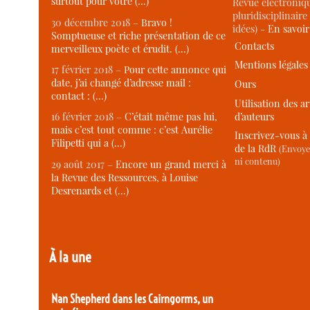
surtout pour votre (…)
Revue électroniqu
pluridisciplinaire 
30 décembre 2018 –
Bravo !
idées) -
En savoi
Somptueuse et riche présentation de ce
Contacts
merveilleux poète et érudit. (…)
Mentions légales
17 février 2018 –
Pour cette annonce qui
date, j’ai changé d’adresse mail :
Ours
contact : (…)
Utilisation des ar
d’auteurs
16 février 2018 –
C’était même pas lui,
mais c’est tout comme : c’est Aurélie
Inscrivez-vous à 
Filipetti qui a (…)
de la RdR
(Envoye
ni contenu)
29 août 2017 –
Encore un grand merci à
la Revue des Ressources, à Louise
Desrenards et (…)
À la une
Nan Shepherd dans les Cairngorms, un