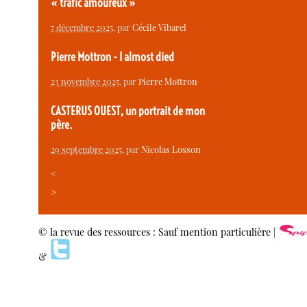
« trafic amoureux »
7 décembre 2025
, par
Cécile Vibarel
Pierre Mottron - I almost died
23 novembre 2025
, par
Pierre Mottron
CASTERUS OUEST, un portrait de mon
père.
29 septembre 2025
, par
Nicolas Losson
<
>
© la revue des ressources : Sauf mention particulière |
&