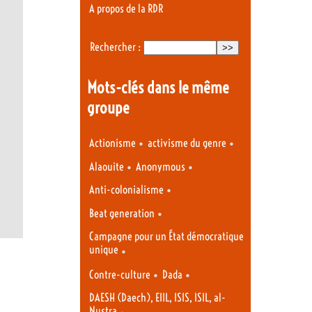
A propos de la RDR
Rechercher :
Mots-clés dans le même
groupe
•
•
Actionisme
activisme du genre
•
•
Alaouite
Anonymous
•
Anti-colonialisme
•
Beat generation
Campagne pour un État démocratique
unique
•
•
•
Contre-culture
Dada
DAESH (Daech), EIIL, ISIS, ISIL, al-
Nustra
•