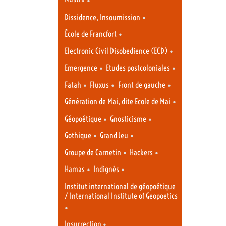
•
Dissidence, Insoumission
•
École de Francfort
•
Electronic Civil Disobedience (ECD)
•
•
Emergence
Etudes postcoloniales
•
•
•
Fatah
Fluxus
Front de gauche
•
Génération de Mai, dite Ecole de Mai
•
•
Géopoétique
Gnosticisme
•
•
Gothique
Grand Jeu
•
•
Groupe de Carnetin
Hackers
•
•
Hamas
Indignés
Institut international de géopoétique
/ International Institute of Geopoetics
•
•
Insurrection