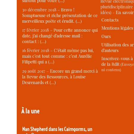
surtout pour votre (…)
Revue électroniqu
pluridisciplinaire 
30 décembre 2018 –
Bravo !
idées) -
En savoi
Somptueuse et riche présentation de ce
Contacts
merveilleux poète et érudit. (…)
Mentions légales
17 février 2018 –
Pour cette annonce qui
date, j’ai changé d’adresse mail :
Ours
contact : (…)
Utilisation des ar
d’auteurs
16 février 2018 –
C’était même pas lui,
mais c’est tout comme : c’est Aurélie
Inscrivez-vous à 
Filipetti qui a (…)
de la RdR
(Envoye
ni contenu)
29 août 2017 –
Encore un grand merci à
la Revue des Ressources, à Louise
Desrenards et (…)
À la une
Nan Shepherd dans les Cairngorms, un