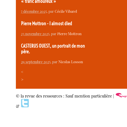
« trafic amoureux »
7 décembre 2025
, par
Cécile Vibarel
Pierre Mottron - I almost died
23 novembre 2025
, par
Pierre Mottron
CASTERUS OUEST, un portrait de mon
père.
29 septembre 2025
, par
Nicolas Losson
<
>
© la revue des ressources : Sauf mention particulière |
&