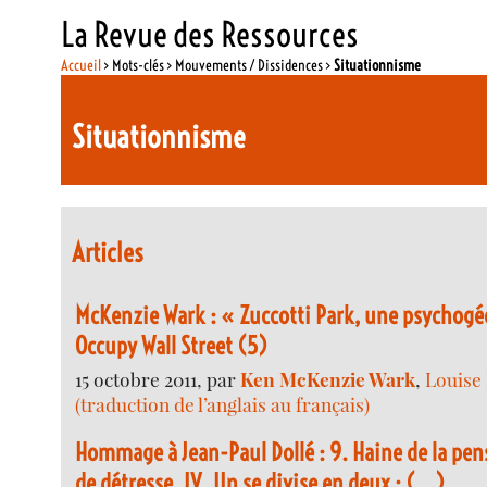
La Revue des Ressources
Accueil
> Mots-clés > Mouvements / Dissidences >
Situationnisme
Situationnisme
Articles
McKenzie Wark : « Zuccotti Park, une psychogé
Occupy Wall Street (5)
15 octobre 2011, par
Ken McKenzie Wark
,
Louise
(traduction de l’anglais au français)
Hommage à Jean-Paul Dollé : 9. Haine de la pen
de détresse. IV. Un se divise en deux : (...)