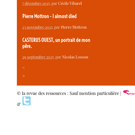
7 décembre 2025
, par
Cécile Vibarel
Pierre Mottron - I almost died
23 novembre 2025
, par
Pierre Mottron
CASTERUS OUEST, un portrait de mon
père.
29 septembre 2025
, par
Nicolas Losson
<
>
© la revue des ressources : Sauf mention particulière |
&