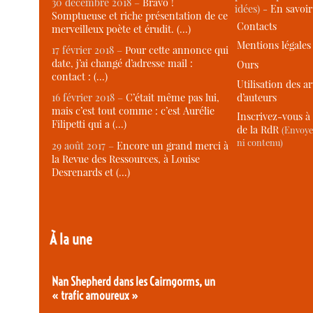
30 décembre 2018 –
Bravo !
idées) -
En savoi
Somptueuse et riche présentation de ce
Contacts
merveilleux poète et érudit. (…)
Mentions légales
17 février 2018 –
Pour cette annonce qui
date, j’ai changé d’adresse mail :
Ours
contact : (…)
Utilisation des ar
d’auteurs
16 février 2018 –
C’était même pas lui,
mais c’est tout comme : c’est Aurélie
Inscrivez-vous à 
Filipetti qui a (…)
de la RdR
(Envoye
ni contenu)
29 août 2017 –
Encore un grand merci à
la Revue des Ressources, à Louise
Desrenards et (…)
À la une
Nan Shepherd dans les Cairngorms, un
« trafic amoureux »