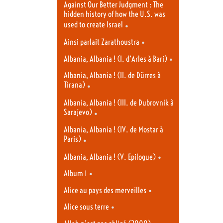
Against Our Better Judgment : The
hidden history of how the U.S. was
used to create Israel
•
•
Ainsi parlait Zarathoustra
•
Albania, Albania ! (I. d’Arles à Bari)
Albania, Albania ! (II. de Dürres à
Tirana)
•
Albania, Albania ! (III. de Dubrovnik à
Sarajevo)
•
Albania, Albania ! (IV. de Mostar à
Paris)
•
•
Albania, Albania ! (V. Epilogue)
•
Album 1
•
Alice au pays des merveilles
•
Alice sous terre