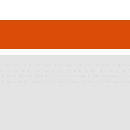
lisé en 1972. Une jolie maison au fond d’un parc, dans les Yvelines.
ule avec son amie et les heures s’écoulent lentement. Elle s’inquiète d
ais ne supporte pas l’idée de l’envoyer en pension. On y remarque Gé
 la direction de Marguerite Duras à trois reprises : La Femme du G