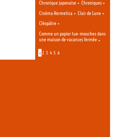
•
•
Chronique japonaise
Chroniques
•
•
Cinéma Hermetica
Clair de Lune
•
Cléopâtre
Comme un papier tue-mouches dans
une maison de vacances fermée
•
1
2
3
4
5
6