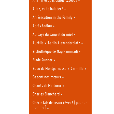
•
Allah n’est pas obligé (2000)
•
Allez, va te balader !
•
An Execution in the Family
•
Après Badiou
•
Au pays du sang et du miel
•
•
Aurélia
Berlin Alexanderplatz
•
Bibliothèque de Nag Hammadi
•
Blade Runner
•
•
Bubu de Montparnasse
Carmilla
•
Ce sont nos mœurs
•
Chants de Maldoror
•
Charles Blanchard
Chérie fais de beaux rêves ! [ pour un
homme ]
•