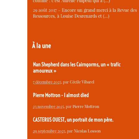
comme : c’est Aurélie Filipetti qui a (…)
29 août 2017 –
Encore un grand merci à la Revue des
Ressources, à Louise Desrenards et (…)
À la une
Nan Shepherd dans les Cairngorms, un « trafic
amoureux »
7 décembre 2025
, par
Cécile Vibarel
Pierre Mottron - I almost died
23 novembre 2025
, par
Pierre Mottron
CASTERUS OUEST, un portrait de mon père.
29 septembre 2025
, par
Nicolas Losson