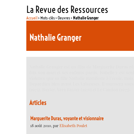
La Revue des Ressources
Accueil
> Mots-clés > Oeuvres >
Nathalie Granger
Nathalie Granger
Nathalie Granger est un film de Marguerite Duras réa
fois son mari et ses enfants partis, Isabelle y est se
violence que sa fille Nathalie manifeste à l’école, m
Depardieu bien avant Les Valseuses. Il tournera sous
(1973), Baxter, Vera Baxter (1976) et Le Camion (1977).
Articles
Marguerite Duras, voyante et visionnaire
18 août 2010, par
Elisabeth Poulet