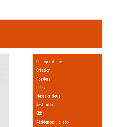
Champ critique
 Une
e la
Création
rard
Dossiers
ange
Idées
Masse critique
Restitutio
ERR
Résidences : le labo