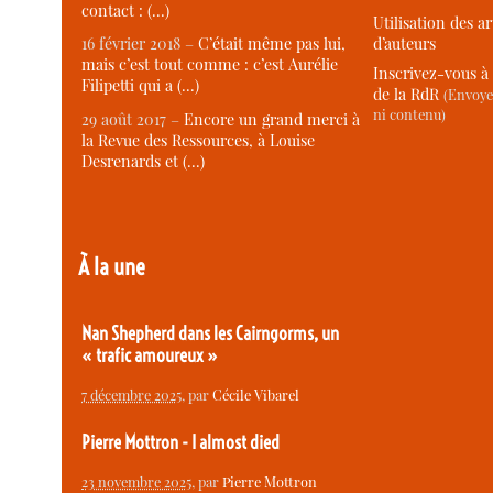
contact : (…)
Utilisation des ar
d’auteurs
16 février 2018 –
C’était même pas lui,
mais c’est tout comme : c’est Aurélie
Inscrivez-vous à 
Filipetti qui a (…)
de la RdR
(Envoye
ni contenu)
29 août 2017 –
Encore un grand merci à
la Revue des Ressources, à Louise
Desrenards et (…)
À la une
Nan Shepherd dans les Cairngorms, un
« trafic amoureux »
7 décembre 2025
, par
Cécile Vibarel
Pierre Mottron - I almost died
23 novembre 2025
, par
Pierre Mottron