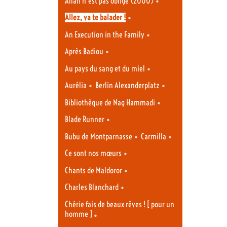
•
Allah n’est pas obligé (2000)
•
Allez, va te balader !
•
An Execution in the Family
•
Après Badiou
•
Au pays du sang et du miel
•
•
Aurélia
Berlin Alexanderplatz
•
Bibliothèque de Nag Hammadi
•
Blade Runner
•
•
Bubu de Montparnasse
Carmilla
•
Ce sont nos mœurs
•
Chants de Maldoror
•
Charles Blanchard
Chérie fais de beaux rêves ! [ pour un
homme ]
•