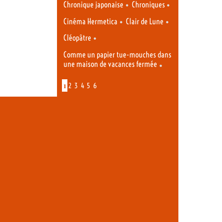
•
•
Chronique japonaise
Chroniques
•
•
Cinéma Hermetica
Clair de Lune
•
Cléopâtre
Comme un papier tue-mouches dans
une maison de vacances fermée
•
1
2
3
4
5
6