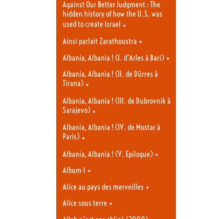
Against Our Better Judgment : The
hidden history of how the U.S. was
used to create Israel
•
•
Ainsi parlait Zarathoustra
•
Albania, Albania ! (I. d’Arles à Bari)
Albania, Albania ! (II. de Dürres à
Tirana)
•
Albania, Albania ! (III. de Dubrovnik à
Sarajevo)
•
Albania, Albania ! (IV. de Mostar à
Paris)
•
•
Albania, Albania ! (V. Epilogue)
•
Album 1
•
Alice au pays des merveilles
•
Alice sous terre