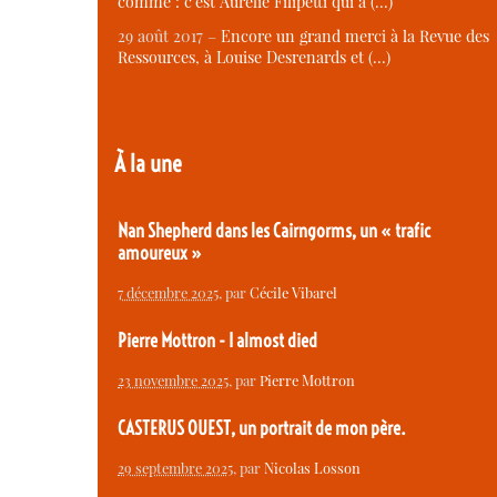
comme : c’est Aurélie Filipetti qui a (…)
29 août 2017 –
Encore un grand merci à la Revue des
Ressources, à Louise Desrenards et (…)
À la une
Nan Shepherd dans les Cairngorms, un « trafic
amoureux »
7 décembre 2025
, par
Cécile Vibarel
Pierre Mottron - I almost died
23 novembre 2025
, par
Pierre Mottron
CASTERUS OUEST, un portrait de mon père.
29 septembre 2025
, par
Nicolas Losson