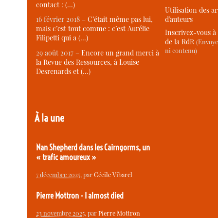
contact : (…)
Utilisation des ar
d’auteurs
16 février 2018 –
C’était même pas lui,
mais c’est tout comme : c’est Aurélie
Inscrivez-vous à 
Filipetti qui a (…)
de la RdR
(Envoye
ni contenu)
29 août 2017 –
Encore un grand merci à
la Revue des Ressources, à Louise
Desrenards et (…)
À la une
Nan Shepherd dans les Cairngorms, un
« trafic amoureux »
7 décembre 2025
, par
Cécile Vibarel
Pierre Mottron - I almost died
23 novembre 2025
, par
Pierre Mottron