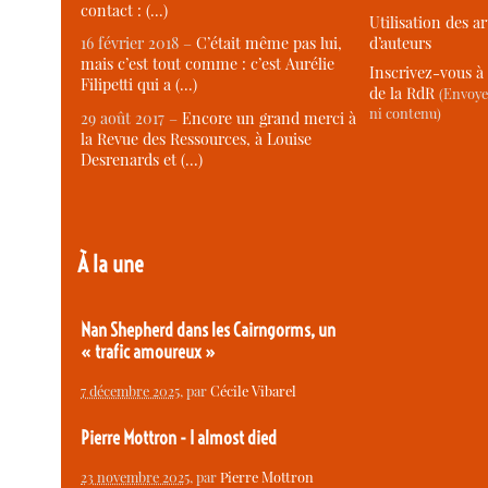
contact : (…)
Utilisation des ar
d’auteurs
16 février 2018 –
C’était même pas lui,
mais c’est tout comme : c’est Aurélie
Inscrivez-vous à 
Filipetti qui a (…)
de la RdR
(Envoye
ni contenu)
29 août 2017 –
Encore un grand merci à
la Revue des Ressources, à Louise
Desrenards et (…)
À la une
Nan Shepherd dans les Cairngorms, un
« trafic amoureux »
7 décembre 2025
, par
Cécile Vibarel
Pierre Mottron - I almost died
23 novembre 2025
, par
Pierre Mottron