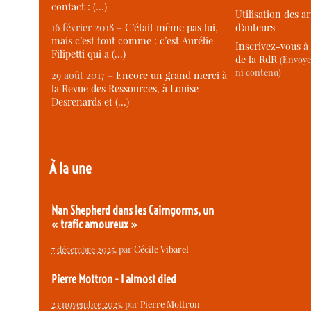
contact : (…)
Utilisation des ar
d’auteurs
16 février 2018 –
C’était même pas lui,
mais c’est tout comme : c’est Aurélie
Inscrivez-vous à 
Filipetti qui a (…)
de la RdR
(Envoye
ni contenu)
29 août 2017 –
Encore un grand merci à
la Revue des Ressources, à Louise
Desrenards et (…)
À la une
Nan Shepherd dans les Cairngorms, un
« trafic amoureux »
7 décembre 2025
, par
Cécile Vibarel
Pierre Mottron - I almost died
23 novembre 2025
, par
Pierre Mottron