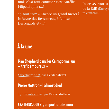
mais c’est tout comme : c’est Aurélie
Inscrivez-vous à 
Filipetti qui a (…)
de la RdR
(Envoye
ni contenu)
29 août 2017 –
Encore un grand merci à
la Revue des Ressources, à Louise
Desrenards et (…)
À la une
Nan Shepherd dans les Cairngorms, un
« trafic amoureux »
7 décembre 2025
, par
Cécile Vibarel
Pierre Mottron - I almost died
23 novembre 2025
, par
Pierre Mottron
CASTERUS OUEST, un portrait de mon