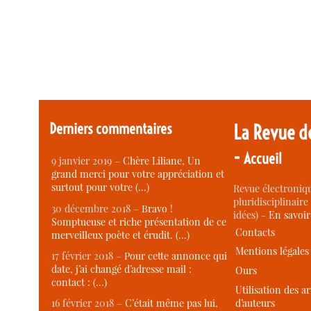
Derniers commentaires
La Revue d
-
Accueil
9 janvier 2019 –
Chère Liliane, Un
grand merci pour votre appréciation et
surtout pour votre (…)
Revue électroniqu
pluridisciplinaire 
30 décembre 2018 –
Bravo !
idées) -
En savoi
Somptueuse et riche présentation de ce
Contacts
merveilleux poète et érudit. (…)
Mentions légales
17 février 2018 –
Pour cette annonce qui
date, j’ai changé d’adresse mail :
Ours
contact : (…)
Utilisation des ar
d’auteurs
16 février 2018 –
C’était même pas lui,