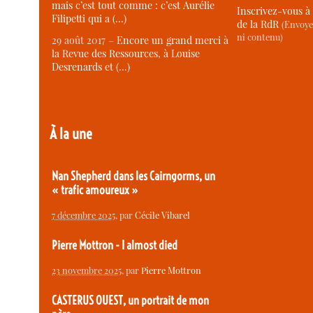
mais c’est tout comme : c’est Aurélie
Inscrivez-vous à 
Filipetti qui a (…)
de la RdR
(Envoye
ni contenu)
29 août 2017 –
Encore un grand merci à
la Revue des Ressources, à Louise
Desrenards et (…)
À la une
Nan Shepherd dans les Cairngorms, un
« trafic amoureux »
7 décembre 2025
, par
Cécile Vibarel
Pierre Mottron - I almost died
23 novembre 2025
, par
Pierre Mottron
CASTERUS OUEST, un portrait de mon