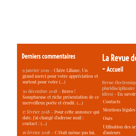
Derniers commentaires
La Revue d
-
Accueil
9 janvier 2019 –
Chère Liliane, Un
grand merci pour votre appréciation et
surtout pour votre (…)
Revue électroniqu
pluridisciplinaire 
30 décembre 2018 –
Bravo !
idées) -
En savoi
Somptueuse et riche présentation de ce
Contacts
merveilleux poète et érudit. (…)
Mentions légales
17 février 2018 –
Pour cette annonce qui
date, j’ai changé d’adresse mail :
Ours
contact : (…)
Utilisation des ar
d’auteurs
16 février 2018 –
C’était même pas lui,