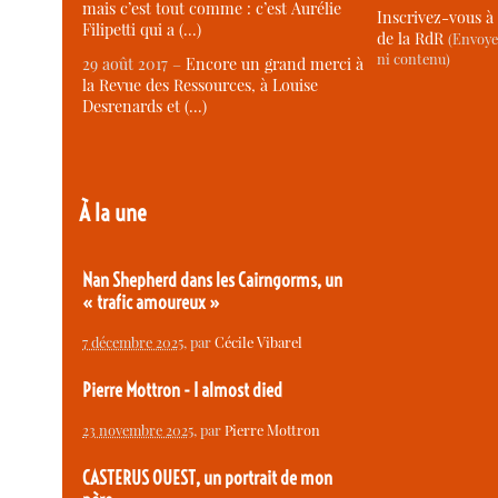
mais c’est tout comme : c’est Aurélie
Inscrivez-vous à 
Filipetti qui a (…)
de la RdR
(Envoye
ni contenu)
29 août 2017 –
Encore un grand merci à
la Revue des Ressources, à Louise
Desrenards et (…)
À la une
Nan Shepherd dans les Cairngorms, un
« trafic amoureux »
7 décembre 2025
, par
Cécile Vibarel
Pierre Mottron - I almost died
23 novembre 2025
, par
Pierre Mottron
CASTERUS OUEST, un portrait de mon