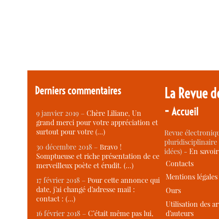
Derniers commentaires
La Revue d
-
Accueil
9 janvier 2019 –
Chère Liliane, Un
grand merci pour votre appréciation et
surtout pour votre (…)
Revue électroniqu
pluridisciplinaire 
30 décembre 2018 –
Bravo !
idées) -
En savoi
Somptueuse et riche présentation de ce
Contacts
merveilleux poète et érudit. (…)
Mentions légales
17 février 2018 –
Pour cette annonce qui
date, j’ai changé d’adresse mail :
Ours
contact : (…)
Utilisation des ar
d’auteurs
16 février 2018 –
C’était même pas lui,