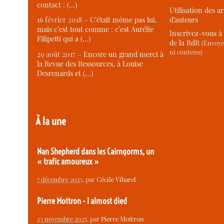
contact : (…)
Utilisation des ar
d’auteurs
16 février 2018 –
C’était même pas lui,
mais c’est tout comme : c’est Aurélie
Inscrivez-vous à 
Filipetti qui a (…)
de la RdR
(Envoye
ni contenu)
29 août 2017 –
Encore un grand merci à
la Revue des Ressources, à Louise
Desrenards et (…)
À la une
Nan Shepherd dans les Cairngorms, un
« trafic amoureux »
7 décembre 2025
, par
Cécile Vibarel
Pierre Mottron - I almost died
23 novembre 2025
, par
Pierre Mottron