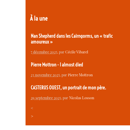
À la une
Nan Shepherd dans les Cairngorms, un « trafic
amoureux »
7 décembre 2025
, par
Cécile Vibarel
Pierre Mottron - I almost died
23 novembre 2025
, par
Pierre Mottron
CASTERUS OUEST, un portrait de mon père.
29 septembre 2025
, par
Nicolas Losson
<
>