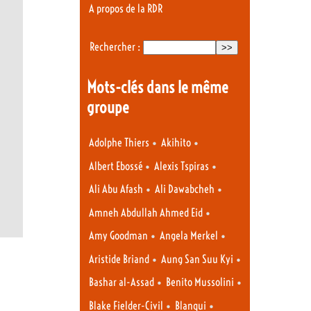
A propos de la RDR
Rechercher :
Mots-clés dans le même
groupe
•
•
Adolphe Thiers
Akihito
•
•
Albert Ebossé
Alexis Tspiras
•
•
Ali Abu Afash
Ali Dawabcheh
•
Amneh Abdullah Ahmed Eid
•
•
Amy Goodman
Angela Merkel
•
•
Aristide Briand
Aung San Suu Kyi
•
•
Bashar al-Assad
Benito Mussolini
•
•
Blake Fielder-Civil
Blanqui