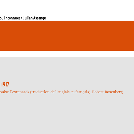
e ou Inconnues >
Julian Assange
 1917
ouise Desrenards (traduction de l’anglais au français)
,
Robert Rosenberg