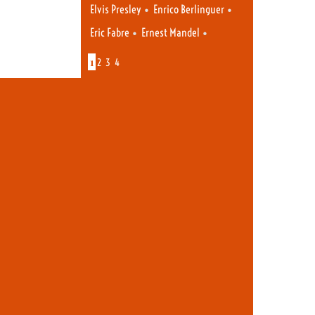
•
•
Elvis Presley
Enrico Berlinguer
•
•
Eric Fabre
Ernest Mandel
1
2
3
4