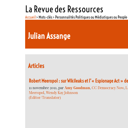
La Revue des Ressources
Accueil
> Mots-clés > Personnalités Politiques ou Médiatiques ou Peopl
Julian Assange
Articles
Robert Meeropol : sur Wikileaks et l’« Espionage Act » de
11 novembre 2011, par
Amy Goodman
,
CC Democracy Now
,
L
Meeropol
,
Wendy Kay Johnson
(Editor/Translator)