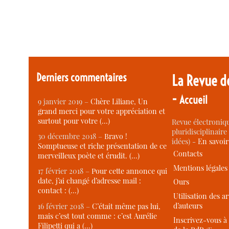
Derniers commentaires
La Revue d
-
Accueil
9 janvier 2019 –
Chère Liliane, Un
grand merci pour votre appréciation et
surtout pour votre (…)
Revue électroniqu
pluridisciplinaire 
30 décembre 2018 –
Bravo !
idées) -
En savoi
Somptueuse et riche présentation de ce
Contacts
merveilleux poète et érudit. (…)
Mentions légales
17 février 2018 –
Pour cette annonce qui
date, j’ai changé d’adresse mail :
Ours
contact : (…)
Utilisation des ar
d’auteurs
16 février 2018 –
C’était même pas lui,
mais c’est tout comme : c’est Aurélie
Inscrivez-vous à 
Filipetti qui a (…)