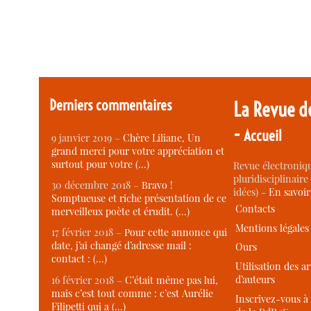
Derniers commentaires
La Revue d
-
Accueil
9 janvier 2019 –
Chère Liliane, Un
grand merci pour votre appréciation et
surtout pour votre (…)
Revue électroniqu
pluridisciplinaire 
30 décembre 2018 –
Bravo !
idées) -
En savoi
Somptueuse et riche présentation de ce
Contacts
merveilleux poète et érudit. (…)
Mentions légales
17 février 2018 –
Pour cette annonce qui
date, j’ai changé d’adresse mail :
Ours
contact : (…)
Utilisation des ar
d’auteurs
16 février 2018 –
C’était même pas lui,
mais c’est tout comme : c’est Aurélie
Inscrivez-vous à 
Filipetti qui a (…)