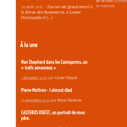
de la RdR
(Envoye
ni contenu)
29 août 2017 –
Encore un grand merci à
la Revue des Ressources, à Louise
Desrenards et (…)
À la une
Nan Shepherd dans les Cairngorms, un
« trafic amoureux »
7 décembre 2025
, par
Cécile Vibarel
Pierre Mottron - I almost died
23 novembre 2025
, par
Pierre Mottron
CASTERUS OUEST, un portrait de mon
père.