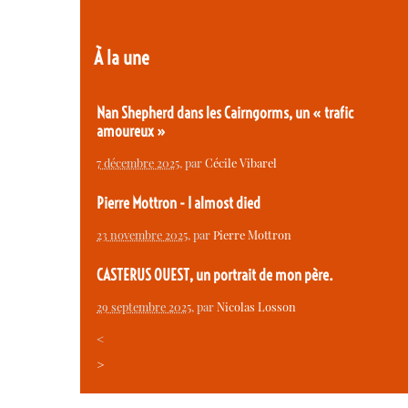
À la une
Nan Shepherd dans les Cairngorms, un « trafic
amoureux »
7 décembre 2025
, par
Cécile Vibarel
Pierre Mottron - I almost died
23 novembre 2025
, par
Pierre Mottron
CASTERUS OUEST, un portrait de mon père.
29 septembre 2025
, par
Nicolas Losson
<
>