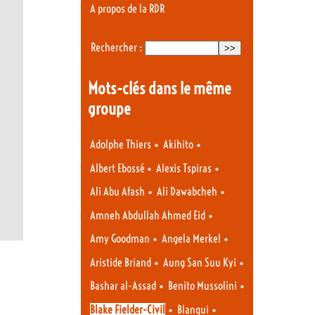
A propos de la RDR
Rechercher :
Mots-clés dans le même
groupe
•
•
Adolphe Thiers
Akihito
•
•
Albert Ebossé
Alexis Tspiras
•
•
Ali Abu Afash
Ali Dawabcheh
•
Amneh Abdullah Ahmed Eid
•
•
Amy Goodman
Angela Merkel
•
•
Aristide Briand
Aung San Suu Kyi
•
•
Bashar al-Assad
Benito Mussolini
•
•
Blake Fielder-Civil
Blanqui