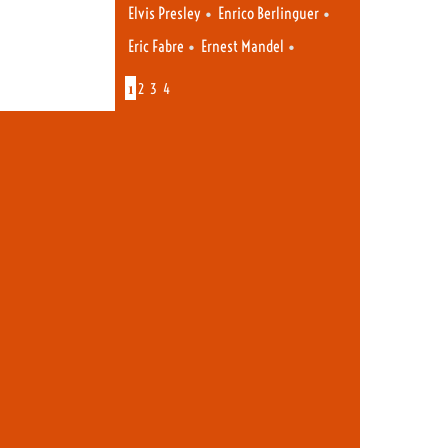
•
•
Elvis Presley
Enrico Berlinguer
•
•
Eric Fabre
Ernest Mandel
1
2
3
4