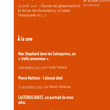
de la RdR
(Envoye
ni contenu)
29 août 2017 –
Encore un grand merci à
la Revue des Ressources, à Louise
Desrenards et (…)
À la une
Nan Shepherd dans les Cairngorms, un
« trafic amoureux »
7 décembre 2025
, par
Cécile Vibarel
Pierre Mottron - I almost died
23 novembre 2025
, par
Pierre Mottron
CASTERUS OUEST, un portrait de mon
père.