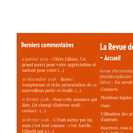
Derniers commentaires
La Revue d
-
Accueil
9 janvier 2019 –
Chère Liliane, Un
grand merci pour votre appréciation et
surtout pour votre (…)
Revue électroniqu
pluridisciplinaire 
30 décembre 2018 –
Bravo !
idées) -
En savoi
Somptueuse et riche présentation de ce
Contacts
merveilleux poète et érudit. (…)
Mentions légales
17 février 2018 –
Pour cette annonce qui
date, j’ai changé d’adresse mail :
Ours
contact : (…)
Utilisation des ar
d’auteurs
16 février 2018 –
C’était même pas lui,
mais c’est tout comme : c’est Aurélie
Inscrivez-vous à 
Filipetti qui a (…)