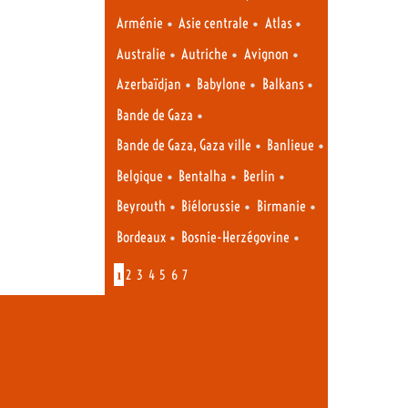
•
•
•
Arménie
Asie centrale
Atlas
•
•
•
Australie
Autriche
Avignon
•
•
•
Azerbaïdjan
Babylone
Balkans
•
Bande de Gaza
•
•
Bande de Gaza, Gaza ville
Banlieue
•
•
•
Belgique
Bentalha
Berlin
•
•
•
Beyrouth
Biélorussie
Birmanie
•
•
Bordeaux
Bosnie-Herzégovine
1
2
3
4
5
6
7