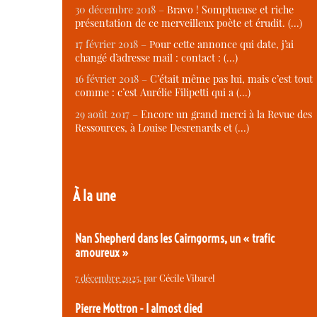
30 décembre 2018 –
Bravo ! Somptueuse et riche
présentation de ce merveilleux poète et érudit. (…)
17 février 2018 –
Pour cette annonce qui date, j’ai
changé d’adresse mail : contact : (…)
16 février 2018 –
C’était même pas lui, mais c’est tout
comme : c’est Aurélie Filipetti qui a (…)
29 août 2017 –
Encore un grand merci à la Revue des
Ressources, à Louise Desrenards et (…)
À la une
Nan Shepherd dans les Cairngorms, un « trafic
amoureux »
7 décembre 2025
, par
Cécile Vibarel
Pierre Mottron - I almost died