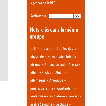
A propos de la RDR
Rechercher :
Mots-clés dans le même
groupe
•
•
Le Rijksmuseum
101 Reykjavik
•
•
•
Abyssinie
Aden
Afghânistân
•
•
•
Afrique
Afrique du sud
Alaska
•
•
•
Albanie
Alep
Algérie
•
•
Allemagne
Amérique
•
•
Amérique latine
Amsterdam
•
•
•
Andalousie
Angleterre
Anvers
•
•
Arabie Saoudite
Arctique