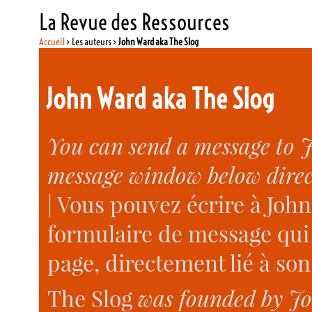
La Revue des Ressources
Accueil
> Les auteurs >
John Ward aka The Slog
John Ward aka The Slog
You can send a message to 
message window below direct
| Vous pouvez écrire à Joh
formulaire de message qui 
page, directement lié à so
The Slog
was founded by Joh