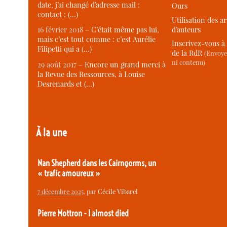
date, j’ai changé d’adresse mail :
Ours
contact : (…)
Utilisation des ar
d’auteurs
16 février 2018 –
C’était même pas lui,
mais c’est tout comme : c’est Aurélie
Inscrivez-vous à 
Filipetti qui a (…)
de la RdR
(Envoye
ni contenu)
29 août 2017 –
Encore un grand merci à
la Revue des Ressources, à Louise
Desrenards et (…)
À la une
Nan Shepherd dans les Cairngorms, un
« trafic amoureux »
7 décembre 2025
, par
Cécile Vibarel
Pierre Mottron - I almost died