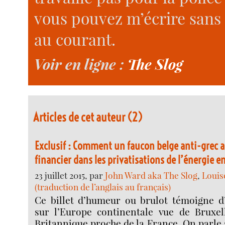
vous pouvez m’écrire sans 
au courant.
Voir en ligne :
The Slog
Articles de cet auteur (2)
Exclusif : Comment un faucon belge anti-grec a
financier dans les privatisations de l’énergie e
23 juillet 2015, par
John Ward aka The Slog
,
Louis
(traduction de l’anglais au français)
Ce billet d’humeur ou brulot témoigne d’
sur l’Europe continentale vue de Bruxel
Britannique proche de la France. On parle