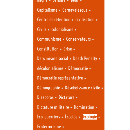
Bagne
barbare
Beur
•
•
Capitalisme
Carnavalesque
•
•
Centre de rétention
civilisation
•
•
Civils
colonialisme
•
•
Communisme
Conservateurs
•
•
Constitution
Crise
•
•
Darwinisme social
Death Penalty
•
•
décolonialisme
Démocratie
•
Démocratie représentative
•
•
Démographie
Désobéissance civile
•
•
Diasporas
Dictature
•
•
Dictature militaire
Domination
•
•
•
Éco-guerriers
Écocide
écologie
•
Ecoterrorisme