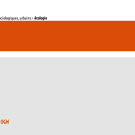
ociologiques, urbains >
écologie
x OGM