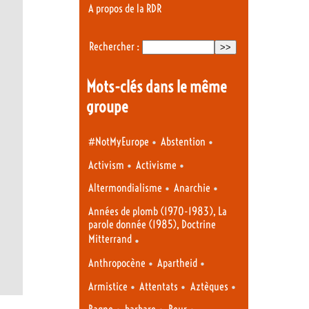
A propos de la RDR
Rechercher :
Mots-clés dans le même
groupe
•
•
#NotMyEurope
Abstention
•
•
Activism
Activisme
•
•
Altermondialisme
Anarchie
Années de plomb (1970-1983), La
parole donnée (1985), Doctrine
Mitterrand
•
•
•
Anthropocène
Apartheid
•
•
•
Armistice
Attentats
Aztèques
•
•
•